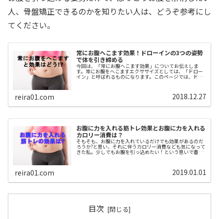
人、骨盤矯正できるのかを知りたい人は、どうぞ参考にし
てください。
常にお腹へこます効果！ドローインの3つの姿勢
で体を引き締める
今回は、「常にお腹へこます効果」についてお伝えしま
す。常にお腹をへこますエクササイズとしては、「ドロー
イン」と呼ばれるものになります。このページでは、ドロ
ーインの3つの姿勢で体を引き締められるポイントをまと
めました。
2018.12.27
reira01.com
お腹に力を入れる筋トレ効果とお腹に力を入れる
カロリー消費は？
そもそも、お腹に力を入れているだけでも効果があるのだ
ろうか?と思い、それに伴うカロリー消費なども気になって
きた私。少しでもお腹を引っ込めたい！という思いで書い
てみました( ｀ー´)ノ参考にしてみてくださいね＾＾
2019.01.01
reira01.com
目次