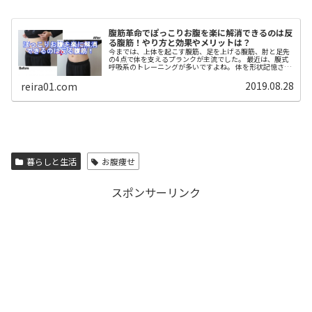
腹筋革命でぽっこりお腹を楽に解消できるのは反
る腹筋！やり方と効果やメリットは？
今までは、上体を起こす腹筋、足を上げる腹筋、肘と足先
の4点で体を支えるプランクが主流でした。 最近は、腹式
呼吸系のトレーニングが多いですよね。 体を形状記憶させ
るドローインなどは、その１つだと思います。 今回は、
「腹筋革命」として広まっている「反る腹筋」についてお
2019.08.28
reira01.com
伝えします。 この「反る腹筋」は、これまでの腹筋トレよ
りも、3倍楽にできて、3倍効果があるというのです。 考案
者となる中村尚人先生と書籍の紹介をしながら、公開され
ている動画や情報をもとに、「反る腹筋 やり方」と「反
る腹筋の効果とメリット」を紹介していきます。 楽に痩せ
られる時代が来たかもしれませんよ！ どうぞ、ご覧くださ
い＾＾
暮らしと生活
お腹痩せ
スポンサーリンク