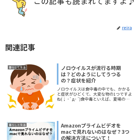
reira
関連記事
ノロウイルスが流行る時期
暮らしと生活
は？どのようにしてうつる
の？症状を紹介
ノロウイルスは食中毒の中でも、かかる
と症状がひどくて、大変な物の1つですよ
ね(； ･`д･´)食中毒といえば、夏場のイ
メージが強い管理人ですが、ノロウイル
スも時期があるのでしょうか？今回は、
ノロウイルスが流行る時期や、どのよう
にして感染して...
Amazonプライムビデオを
暮らしと生活
macで見れないのはなぜ？3つ
の解決方法について！