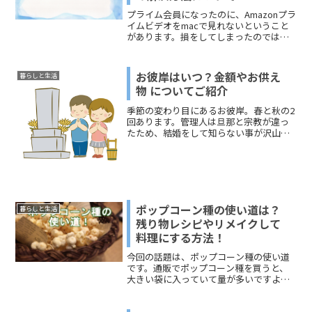
プライム会員になったのに、Amazonプラ
イムビデオをmacで見れないということ
があります。損をしてしまったのではな
いかと、焦ってしまう人は少なくないよ
うですね。Amazonプライムビデオをmac
で見れないのは、ちゃんと原因がありま
お彼岸はいつ？金額やお供え
暮らしと生活
す。今回は、「Amazonプライムビデオを
物 についてご紹介
macで見れない」という問題について、
解決する方法をお伝えします。どうぞ、
季節の変わり目にあるお彼岸。春と秋の2
ご覧ください。
回あります。管理人は旦那と宗教が違っ
たため、結婚をして知らない事が沢山…
と言う事が多くありました"(-""-)"今回
は、ご先祖様を供養するのにお供え物な
どどんなものがいいか？金額はどのくら
いが良いのか？...
ポップコーン種の使い道は？
暮らしと生活
残り物レシピやリメイクして
料理にする方法！
今回の話題は、ポップコーン種の使い道
です。通販でポップコーン種を買うと、
大きい袋に入っていて量が多いですよ
ね。ポップコーンにして、そのまま食べ
るのにも限度がありそうです。 このペー