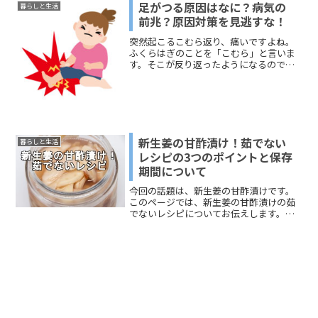
ジでは、「ポップコーン種の使い道！味
足がつる原因はなに？病気の
暮らしと生活
のアレンジ」「ポップコーンの残り物を
前兆？原因対策を見逃すな！
使ったレシピ」「ポップコーンをリメイ
クして料理にする方法」をお伝えしま
突然起こるこむら返り、痛いですよね。
す。どうぞ、参考にしてください。
ふくらはぎのことを「こむら」と言いま
す。そこが反り返ったようになるので、
こむら返りと言われます。また、足の裏
がつるというひともいるでしょう。立ち
仕事をしている方にはこの突然のこむら
返りには本当に迷惑なこと...
新生姜の甘酢漬け！茹でない
暮らしと生活
レシピの3つのポイントと保存
期間について
今回の話題は、新生姜の甘酢漬けです。
このページでは、新生姜の甘酢漬けの茹
でないレシピについてお伝えします。新
生姜の甘酢漬けの作り方はさまざまで、
まさに人によって配合や漬けておく時間
がまったく異なります。茹でるレシピと
茹でないレシピの差は、漬けておく時間
の長さと新生姜の食感でしょう。茹でる
と新生姜が水分を吸うことになるので、
茹でないで甘酢漬けにした新生姜のほう
がおいしいという人もいます。保存期間
についても、さまざま。レシピでは、お