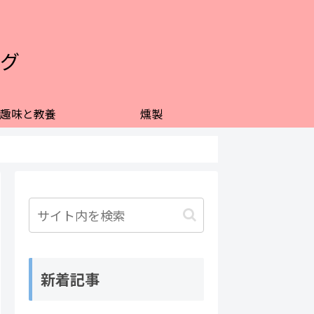
グ
趣味と教養
燻製
新着記事