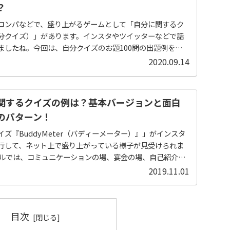
？
コンパなどで、盛り上がるゲームとして「自分に関するク
分クイズ）」があります。インスタやツイッターなどで話
ましたね。今回は、自分クイズのお題100問の出題例をご紹
と思います！自分クイズで盛り上げるコツ初めに、自...
2020.09.14
関するクイズの例は？基本バージョンと面白
のパターン！
イズ『BuddyMeter（バディーメーター）』」がインスタ
行して、ネット上で盛り上がっている様子が見受けられま
アルでは、コミュニケーションの場、宴会の場、自己紹介が
でのゲーム、コンパでやる、婚活でやる、といった感じで
2019.11.01
分に関するクイズは、自分のことを知ってもらうことができ
さまざまな場面で応用できます。 誰が私のことを一番理解
？そんなドキドキする場面でも楽しめます。 今回は、何
目次
かけで「自分に関するクイズを作らないといけなくなった
けて、「基本バージョン」と「面白い出題のパターン」に