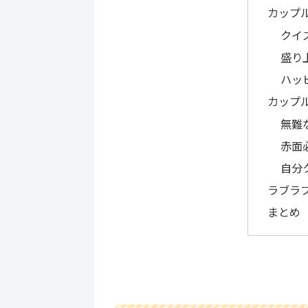
カップ
ついてお
クイ
盛り
ハッ
カップ
無難
赤面
自分
ラブラ
まとめ