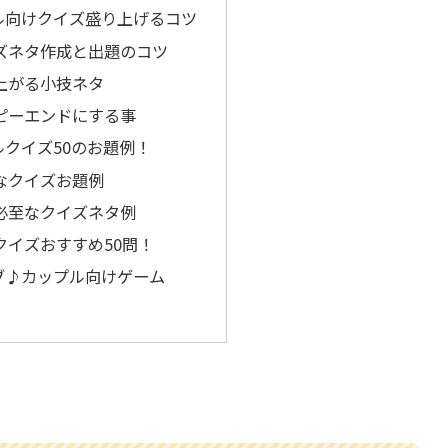
ル向けクイズ盛り上げるコツ
伝えしますね。
ズネタ作成と出題のコツ
上がる小技ネタ
ピーエンドにする事
ルクイズ50のお題例！
なクイズお題例
必至なクイズネタ例
クイズおすすめ50問！
ブ♪カップル向けゲーム