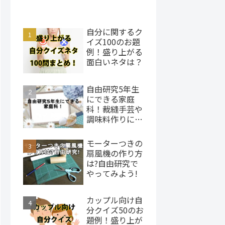
自分に関するク
イズ100のお題
例！盛り上がる
面白いネタは？
自由研究5年生
にできる家庭
科！裁縫手芸や
調味料作りにチ
ャレンジ
モーターつきの
扇風機の作り方
は?自由研究で
やってみよう!
カップル向け自
分クイズ50のお
題例！盛り上が