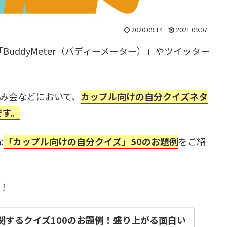
2020.09.14
2021.09.07
uddyMeter（バディーメーター）」やツイッター
飲み会などにおいて、
カップル向けの自分クイズネタ
です。
な
「カップル向けの自分クイズ」50のお題例
をご紹
！
関するクイズ100のお題例！盛り上がる面白い