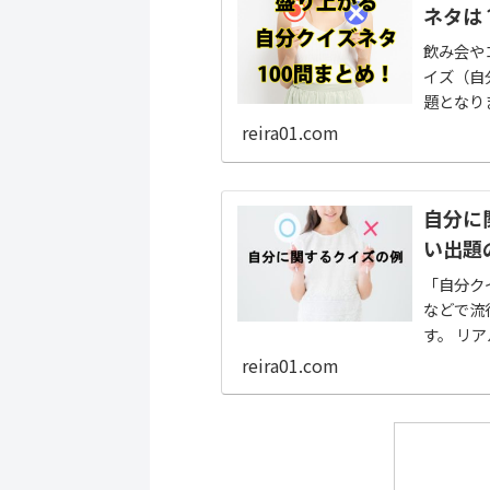
ネタは
飲み会や
イズ（自
題となり
介したい
reira01.com
自分に
い出題
「自分ク
などで流
す。 リ
必要な会
reira01.com
す。 自
るので、
しているか
かのきっ
人」に向