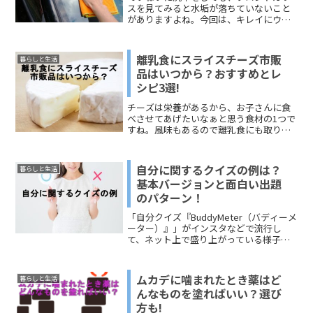
スを見てみると水垢が落ちていないこと
がありますよね。今回は、キレイにウロ
コ取りをする方法はいくつかあったと思
うけど、身近にあるのものでできる方法
はないかなぁと情報を探している人向け
離乳食にスライスチーズ市販
暮らしと生活
に３つの方法をまとめてみ...
品はいつから？おすすめとレ
シピ3選!
チーズは栄養があるから、お子さんに食
べさせてあげたいなぁと思う食材の1つで
すね。風味もあるので離乳食にも取り入
れたくなります。でも、塩分や脂肪分は
心配ですね。今回は、「離乳食にスライ
スチーズの市販品はいつからOKなの
自分に関するクイズの例は？
暮らしと生活
か？」「スライスチーズの...
基本バージョンと面白い出題
のパターン！
「自分クイズ『BuddyMeter（バディーメ
ーター）』」がインスタなどで流行し
て、ネット上で盛り上がっている様子が
見受けられます。リアルでは、コミュニ
ケーションの場、宴会の場、自己紹介が
必要な会でのゲーム、コンパでやる、婚
ムカデに噛まれたとき薬はど
暮らしと生活
活でやる、といった感じです。自分に関
んなものを塗ればいい？選び
するクイズは、自分のことを知ってもら
方も!
うことができるので、さまざまな場面で