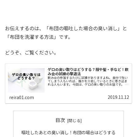
お伝えするのは、「布団の嘔吐した場合の臭い消し」と
「布団を洗濯する方法」です。
どうぞ、ご覧ください。
ゲロの臭い取りはどうする？服や髪・手など！飲
み会の試練の撃退法
飲み会の参加するたびに試練がありますよね。 自分で吐い
てしまう人もいれば、誰かを介抱しているときに巻き込ま
れる人もいます。 今回は、ゲロの臭い取りのお話です。 服
についたり髪についたりした場合はどうするか。 想像した
だけでも嫌な感じですが、飲み会の日には避けて通れない
ことの１つです。 最悪の事態に備えて、臭い取りの方法を
2019.11.12
reira01.com
チェックしておきましょう。
目次
嘔吐したあとの臭い消し！布団の場合はどうする