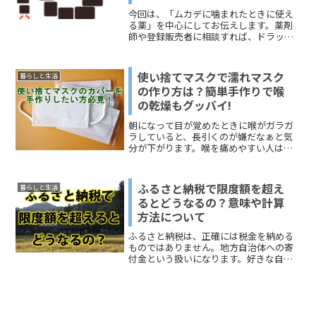
応用できます。誰が私のことを一番理解
今回は、「ムカデに噛まれたときに使え
しているか？そんなドキドキする場面で
る薬」を中心にしてお伝えします。薬剤
も楽しめます。今回は、何かのきっかけ
師や登録販売者に相談すれば、ドラッグ
で「自分に関するクイズを作らないとい
ストアなどで購入できる薬もリストして
けなくなった人」に向けて、「基本バー
あります。どうぞ、参考にしてくださ
ジョン」と「面白い出題のパターン」に
い。
ついてお伝えしますね。
使い捨てマスクで濡れマスク
暮らしと生活
の作り方は？簡単手作りで喉
の乾燥もグッバイ!
朝になって目が覚めたときに喉がガラガ
ラしていると、長引くのが嫌だなぁと気
分が下がります。喉を痛めやすい人は、
市販の「白元」の「快適ガードプロ のど
潤い濡れマスク」や、「小林製薬」の
「のどぬ～る ぬれマスク 就寝用」などを
ふるさと納税で限度額を超え
暮らしと生活
使っていると思います。今回お伝えする
るとどうなるの？意味や計算
のは、「濡れマスクを手作りしてみよ
方法について
う」というお話です。しかも布マスクで
はなく、使い捨てマスクでの濡れマスク
ふるさと納税は、正確には税金を納める
の作り方になります。ハンドメイドサイ
ものではありません。地方自治体への寄
トやYouTube動画から、「濡れマスクの
付金という扱いになります。好きな自治
手作り情報」を集めて整理してみまし
体を選んで寄付をすることができるよう
た。どうぞ、ご覧ください＾＾
になっています。多くの人が知っている
のは、自治体からお礼の品がもらえるこ
とでしょう。その他にも、...