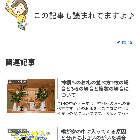
reira
関連記事
神棚へのお札の並べ方2枚の場
暮らしと生活
合と3枚の場合と複数の場合に
ついて
今回の中心テーマは、神棚へのお札の並
べ方です。どのお札をどの位置に並べた
ら良いのかについてです。お伝えする順
番は、「神棚へのお札の並べ方2枚の場
合」「神棚へのお札の並べ方3枚の場合」
「神棚へのお札の並べ方複数の場合」で
蟻が家の中に入ってくる原因
暮らしと生活
す。参考にしてみてくださいね＾＾
と台所に小さいのがいた場合