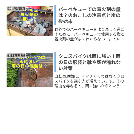
ラグインを有効化することについてもお
伝えします。それではmacのプラグイン
バーベキューでの着火剤の量
季節の楽しみ
を確認して、Amazonプライムビデオを快
は？火おこしの注意点と炭の
適に視聴しましょう。
後始末
野外でのバーベキューをより楽しく過ご
すために、バーベキューで使用する炭と
着火剤の量がよくわからない…。という
時はありませんか？今回は、火おこしの
仕方なども書いていますので、家族や友
人と出かける時の参考にしてください
クロスバイクは雨に強い！雨
暮らしと生活
ね。バーベキューをする際の...
の日の服装と靴や顔が濡れな
い対策
自転車通勤に、ママチャリではなくクロ
スバイクを選ぶ人が増えています。その
理由を尋ねると、雨に強いからという答
えが高い確率で返ってきます。今回は、
クロスバイクが雨に強い理由と雨の日の
服装と靴、顔が濡れない対策についてお
伝えします＾＾クロスバイ...