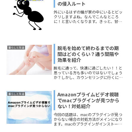
の侵入ルート
外にいるはずの蟻が家の中にいるとビッ
クリしますよね。なんでこんなところ
に！と言いたくなります。きっと、甘い
ものに寄ってくるんだろう。それくらい
は想像できても、部屋を見る限りでは、
その「甘いもの」がないこともありま
す。アイスクリームを食べたあ...
脱毛を始めて終わるまでの期
暮らしと生活
間はどのくらい？通う間隔や
効果を紹介
脱毛に通って、快適に過ごしたい！！と
思っている方も多いのではないでしょう
か？しかし、カウンセリングに行くには
まだ迷っていてなかなか踏み出せな
い…。という声もチラホラ。今回は、そ
んなお悩み解決になる、どれくらい通う
Amazonプライムビデオ視聴
暮らしと生活
とキレイになって来るのか。ど...
でmacプラグインが見つから
ない！対処紹介
今回の話題は、macのプラグインが見つ
からない場合の対処方法がメインになり
ます。macのプラグインがインストール
されていて無効になっている場合に、プ