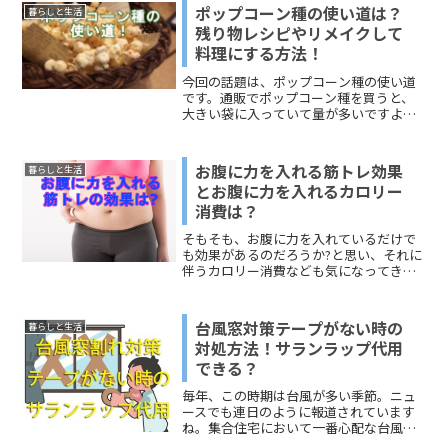
ポップコーン種の使い道は？
暮らしと生活
残り物レシピやリメイクして
料理にする方法！
今回の話題は、ポップコーン種の使い道
です。通販でポップコーン種を買うと、
大きい袋に入っていて量が多いですよ
ね。ポップコーンにして、そのまま食べ
るのにも限度がありそうです。 このペー
ジでは、「ポップコーン種の使い道！味
お腹に力を入れる筋トレ効果
暮らしと生活
のアレンジ」「ポップコーンの残り物を
とお腹に力を入れるカロリー
使ったレシピ」「ポップコーンをリメイ
消費は？
クして料理にする方法」をお伝えしま
す。どうぞ、参考にしてください。
そもそも、お腹に力を入れているだけで
も効果があるのだろうか?と思い、それに
伴うカロリー消費なども気になってきた
私。少しでもお腹を引っ込めたい！とい
う思いで書いてみました( ｀ー´)ノ参考に
してみてくださいね＾＾
台風窓対策テープがない時の
暮らしと生活
対処方法！サランラップ代用
できる？
毎年、この時期は台風が多い季節。ニュ
ースでも連日のように報道されています
ね。集合住宅において一番心配な台風の
被害は、「窓ガラス割れ」です。台風に