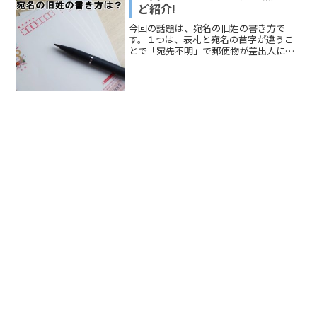
ど紹介!
今回の話題は、宛名の旧姓の書き方で
す。１つは、表札と宛名の苗字が違うこ
とで「宛先不明」で郵便物が差出人に戻
されてしまわないかという心配につい
て、お話を進めていきます。「宛名の旧
姓の書き方が違って郵便物が届かないこ
とはある？」では、郵便物を受け取る立
場と送る側の立場で整理していきます
ね。もう１つは、友人が実家にいる場合
です「宛名は旧姓で送るの？友人が実家
にいる場合」では、正月に帰省している
場合と実家に結婚した友人が住んでいる
場合について考えていきます。こちら
は、確実に配達してもらう宛名の書き方
と気配りの必要性についてのお話です。
それでは宛名の旧姓の書き方について、
どうぞご覧ください。