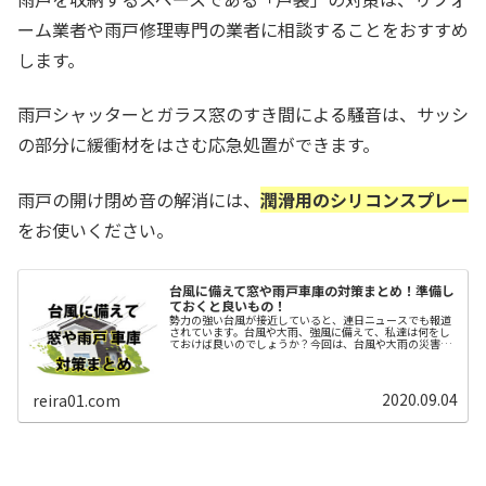
ーム業者や雨戸修理専門の業者に相談することをおすすめ
します。
雨戸シャッターとガラス窓のすき間による騒音は、サッシ
の部分に緩衝材をはさむ応急処置ができます。
雨戸の開け閉め音の解消には、
潤滑用のシリコンスプレー
をお使いください。
台風に備えて窓や雨戸車庫の対策まとめ！準備し
ておくと良いもの！
勢力の強い台風が接近していると、連日ニュースでも報道
されています。台風や大雨、強風に備えて、私達は何をし
ておけば良いのでしょうか？今回は、台風や大雨の災害
時、特に被害が多いと思われる 窓 雨戸 車庫について、そ
の対策方法をまとめてみました。...
2020.09.04
reira01.com