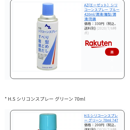
AZ(エーゼット）シリ
コーンスプレー ブルー
420ml/潤滑/離型/潤
滑/防錆
価格：330円（税込、
送料別)
(2020/7/6時
点)
楽
天
で
購
入
* H.S シリコンスプレー グリーン 70ml
H.S シリコーンスプレ
ー グリーン 70ml 747
価格：200円（税込、
送料別)
(2020/7/6時