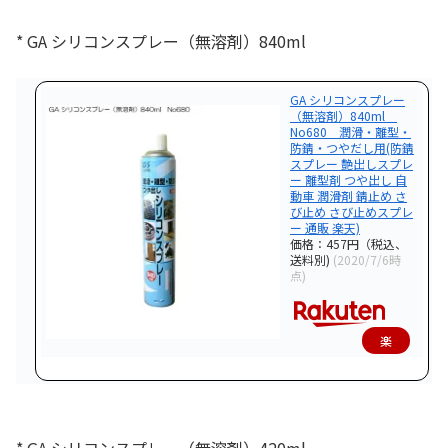
* GA シリコンスプレー（無溶剤）840ml
GA シリコンスプレー
（無溶剤）840ml
No680 潤滑・離型・
防錆・つやだし用(防錆
スプレー 艶出しスプレ
ー 離型剤 つや出し 自
動車 潤滑剤 錆止め さ
び止め さび止めスプレ
ー 通販 楽天)
価格：457円（税込、
送料別)
(2020/7/6時
点)
楽
天
で
購