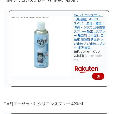
* GA シリコンスプレー（無溶剤）420ml
入
GA シリコンスプレー
（無溶剤）420ml
No650 潤滑・離型・
防錆・つやだし用(防錆
スプレー 艶出しスプレ
ー 離型剤 つや出し 自
動車 潤滑剤 錆止め さ
び止め さび止めスプレ
ー 通販 楽天)
価格：285円（税込、
送料別)
(2020/7/6時
点)
楽
天
で
購
* AZ(エーゼット）シリコンスプレー 420ml
入