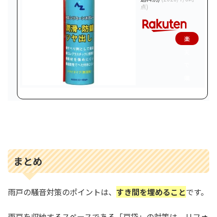
点)
楽
天
で
購
入
まとめ
雨戸の騒音対策のポイントは、
すき間を埋めること
です。
雨戸を収納するスペースである「戸袋」の対策は、リフォ