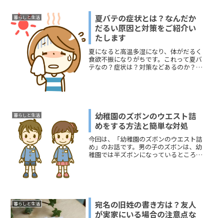
よる強風で、窓ガラスが割れて飛散する
のを防ぐため、ガラスの飛散防止テープ
夏バテの症状とは？なんだか
暮らしと生活
や養生テープを貼って対策...
だるい原因と対策をご紹介い
たします
夏になると高温多湿になり、体がだるく
食欲不振になりがちです。これって夏バ
テなの？症状は？対策などあるのか？
等々ご紹介いたします＾＾
幼稚園のズボンのウエスト詰
暮らしと生活
めをする方法と簡単な対処
今回は、「幼稚園のズボンのウエスト詰
め」のお話です。男の子のズボンは、幼
稚園では半ズボンになっているところが
多いですよね。タイプを分けると、お腹
の前のボタンとファスナーで留めるズボ
ン、肩に紐（ひも）をかけるつりズボン
になるでしょうか。成長の...
宛名の旧姓の書き方は？友人
暮らしと生活
が実家にいる場合の注意点な