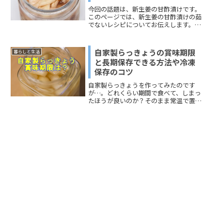
今回の話題は、新生姜の甘酢漬けです。
このページでは、新生姜の甘酢漬けの茹
でないレシピについてお伝えします。新
生姜の甘酢漬けの作り方はさまざまで、
まさに人によって配合や漬けておく時間
がまったく異なります。茹でるレシピと
自家製らっきょうの賞味期限
暮らしと生活
茹でないレシピの差は、漬けておく時間
と長期保存できる方法や冷凍
の長さと新生姜の食感でしょう。茹でる
保存のコツ
と新生姜が水分を吸うことになるので、
茹でないで甘酢漬けにした新生姜のほう
自家製らっきょうを作ってみたのです
がおいしいという人もいます。保存期間
が…。どれくらい期間で食べて、しまっ
についても、さまざま。レシピでは、お
たほうが良いのか？そのまま常温で置い
おまかな目安で紹介されています。それ
ておいても大丈夫なんだろうか？と少し
では、新生姜の甘酢漬けの茹でないレシ
疑問に思ってしまいました(;'∀')そこで今
ピのポイントと保存期間について、どう
回は、自家製らっきょうの賞味期限と長
ぞご覧ください。
期保存できる方法と...