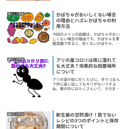
かぼちゃがおいしくない場合
暮らしと生活
の理由とハズレかぼちゃの利
用方法
今回のメインの話題は、かぼちゃがおい
しくない場合の理由です。かぼちゃを家
庭菜園で作ると、甘くないかぼちゃ、水
分が多いかぼちゃに悩まされるという声
をよく聞きます。このページでは、かぼ
ちゃがおいしくない場合の理由を探って
アリの巣コロリは雨に濡れて
暮らしと生活
いきます。また、甘くない...
も大丈夫？効果的な設置場所
について
アリの姿が目に付くたびに、手でつまん
で外に追い出してもキリがないですよ
ね。素の中にはたくさんいて、そのまま
にしておくと、アリはゾロゾロと列を作
って、部屋に上がってくるようになりま
す。おいしいものがあると嗅ぎつけてし
まったんでしょうね。そこで...
新生姜の甘酢漬け！茹でない
暮らしと生活
レシピの3つのポイントと保存
期間について