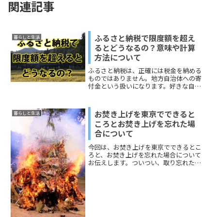
関連記事
ふるさと納税で限度額を超え
暮らしと生活
るとどうなるの？意味や計算
方法について
ふるさと納税は、正確には税金を納める
ものではありません。地方自治体への寄
付金という扱いになります。好きな自治
体を選んで寄付をすることができるよう
になっています。多くの人が知っている
のは、自治体からお礼の品がもらえるこ
お焚き上げを東京でできると
暮らしと生活
とでしょう。その他にも、...
ころとお焚き上げを忘れた場
合について
今回は、お焚き上げを東京でできるとこ
ろと、お焚き上げを忘れた場合について
お伝えします。ついつい、取り忘れた
り、持っていくの忘れてしまったりって
ありますよね(;'∀')そんな時はどうしたら
いいの?と思っていた方はどうぞ参考にし
てみてください！