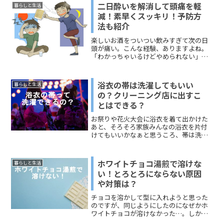
のおすすめ、人気なもの、もうひと工夫
二日酔いを解消して頭痛を軽
暮らしと生活
したい人に焼いてもおいしい...
減！素早くスッキリ！予防方
法も紹介
楽しいお酒をついつい飲みすぎて次の日
頭が痛い。こんな経験、ありますよね。
「わかっちゃいるけどやめられない」と
は良く言ったもので、酒量をコントロー
ルするのは難しいのです。それでは、二
日酔いだけでもコントロールできないで
浴衣の帯は洗濯してもいい
暮らしと生活
しょうか？二日酔いに伴う...
の？クリーニング店に出すこ
とはできる？
お祭りや花火大会に浴衣を着て出かけた
あと、そろそろ家族みんなの浴衣を片付
けてもいいかなぁと思うころ、帯は洗濯
するものなのかと疑問になった。色落ち
や型崩れなども心配"(-""-)"そんな主婦の
皆さんの声にお応えするために、今回
ホワイトチョコ湯煎で溶けな
暮らしと生活
は、浴衣の帯の洗...
い！とろとろにならない原因
や対策は？
チョコを溶かして型に入れようと思った
のですが、同じようにしたのになぜかホ
ワイトチョコが溶けなかった…。しかも
時間がたつにつれて湯煎しながらでも固