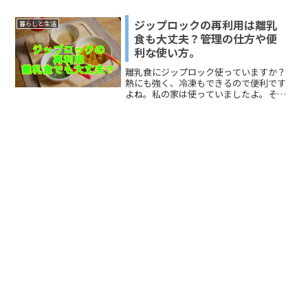
まってしまったなど経験などないです
か？ホワイトチョコが溶けにくいのは、
ジップロックの再利用は離乳
暮らしと生活
たまたま失敗しただけなのか、何か原因
食も大丈夫？管理の仕方や便
があるのか。ホワイトチョコに苦戦して
利な使い方。
いる人、手作りチョコのポイントを押さ
えておきたい人は、どうぞご覧くださ
離乳食にジップロック使っていますか？
い。
熱にも強く、冷凍もできるので便利です
よね。私の家は使っていましたよ。そこ
で、ひとつ疑問にお答えいたします！ジ
ップロックの再利用は、離乳食にも大丈
夫？？なんて心配になるママもいるじゃ
ないでしょうか。というこ...