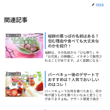
reira
関連記事
桜餅の葉っぱの名前はある？
暮らしと生活
包む理由や食べても大丈夫な
のかを紹介！
桜餅は、その名前から「ひな祭り」や
「お花見」の時期に、イチオシで販売さ
れることがあります。よく話題になるの
は、「葉っぱ」。「葉っぱの名前と種
類」「包む理由」「食べるか食べない
か」これらについて、今回は正解を探し
バーベキュー後のデザートで
暮らしと生活
てみました。「葉っぱの名前と種類」と
おすすめは？人気でおいしい
「包む理由」も、「食べるものなのか、
のはコレ！
食べないものなのか」の話につながりま
す。調べてみると、和菓子屋さんの見解
バーベキューでお肉を食べたあと、何か
やお茶の作法、昔の人たちの考えにも行
味が違うものを食べたいなぁと思うこと
き着きました。どうぞ、ご覧ください。
がありますよね。デザート感覚で焼きマ
シュマロを食べるのも定番になりまし
た。今回は、バーベキュー後のデザート