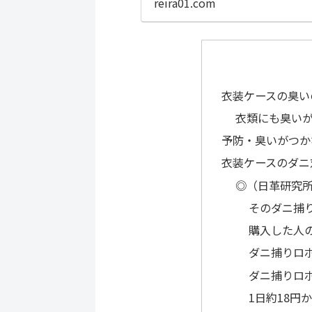
reira01.com
さい。
衣装ケースの臭い
衣類にも臭い
予防・臭いがつか
衣装ケースのダニ
◎（日革研究
そのダニ捕
購入した人
ダニ捕りロ
ダニ捕りロ
1日約18円