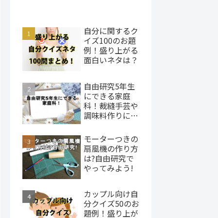
自分に関するク
イズ100のお題
例！盛り上がる
面白いネタは？
自由研究5年生
にできる家庭
科！裁縫手芸や
調味料作りにチ
ャレンジ
モーターつきの
扇風機の作り方
は?自由研究で
やってみよう!
カップル向け自
分クイズ50のお
題例！盛り上が