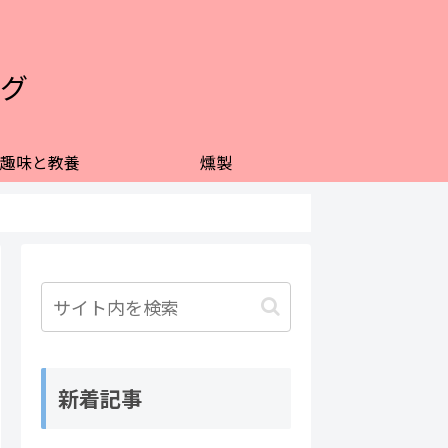
グ
趣味と教養
燻製
新着記事