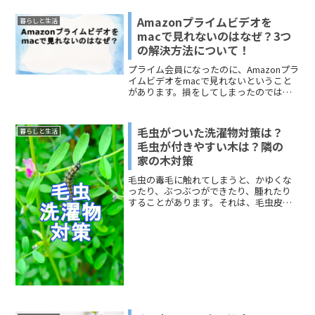
Amazonプライムビデオを
暮らしと生活
macで見れないのはなぜ？3つ
の解決方法について！
プライム会員になったのに、Amazonプラ
イムビデオをmacで見れないということ
があります。損をしてしまったのではな
いかと、焦ってしまう人は少なくないよ
うですね。Amazonプライムビデオをmac
で見れないのは、ちゃんと原因がありま
毛虫がついた洗濯物対策は？
暮らしと生活
す。今回は、「Amazonプライムビデオを
毛虫が付きやすい木は？隣の
macで見れない」という問題について、
家の木対策
解決する方法をお伝えします。どうぞ、
ご覧ください。
毛虫の毒毛に触れてしまうと、かゆくな
ったり、ぶつぶつができたり、腫れたり
することがあります。それは、毛虫皮膚
炎と呼ばれる症状です。毒のことを抜き
にしても、見ただけで避けたくなるのが
大多数の人の反応で、わざわざ自分から
毛虫に近づこうとする人は...