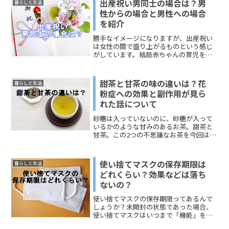
出産祝い男同士の場合は？男
暮らしと生活
性からの場合と男性への場合
を紹介
勝手なイメージになりますが、出産祝い
は女性の間で盛り上がるものという感じ
がしています。結局赤ちゃんの育児をす
るのは女性だと答えが落ち着いて、男性
が出産祝いの話の中に入る余地がないよ
うな気もします。男性は、どうすれば良
甜茶と甘茶の味の違いは？花
暮らしと生活
いのか？ このページでは...
粉症への効果と副作用が見ら
れた話について
砂糖は入っていないのに、砂糖が入って
いるかのような甘みのあるお茶。甜茶と
甘茶。この2つの不思議なお茶を今回は話
題に取り上げます。花粉症の緩和や症状
の軽減に飲まれる「甜茶」。日本では4月
8日に釈迦の誕生を祝う「灌仏会（花祭
使い捨てマスクの保存期限は
暮らしと生活
り）」に、仏像に注ぎかける「甘茶」。
どれくらい？効果などは落ち
それぞれの特性に迫ってみます。
ないの？
使い捨てマスクの保存期限ってあるんで
しょうか？未開封の状態であった場合、
使い捨てマスクはいつまで「機能」を果
たしてくれるのか。有効期限や使用期限