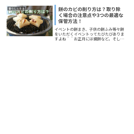
という感じの話です。世界的なパンデミ
ックの状況では、「使い捨てマスク」は
餅のカビの削り方は？取り除
暮らしと生活
一枚も手に入りません。地域によって
く場合の注意点や3つの最適な
は、そうでもないところもあるという話
保管方法！
も聞きますが。そんな中でなんと！「あ
った！」と、荷物を整理していて1箱、昔
イベントの餅まき、子供の餅ふみ等々餅
に買った「使い捨てマスク」を見つける
をいただくイベントってたびたびありま
ケースもある。ほんとに身近にあったの
すよね＾＾お正月には鏡餅など。そして
で、驚き。数枚、分けていただきまし
いつも思うのが、餅って結構カビが生え
た。そのついでに、使い捨てマスク「保
るのが早くないですか!?鏡餅は特に飾って
存期限」に有効期限や使用期限につい
おくものですから食べる時期もあります
て、調べてみたわけです。私のように気
よね。「鏡餅」をいただくことは、年神
になった方はチェックしてみてください
様の力を授けてもらう意味から、ひと口
ね＾＾
でもいただくことに意味があります。本
来は食べ残したり捨てたりすることもダ
メで、残さず食べるというのが鏡餅の風
習です。鏡餅は松の内が明けて鏡開きを
するまでは食べないので、カビが生える
ことが多いです。今回は、餅のカビの削
り方やとり方、餅のカビの安全性や危険
性についてもお伝えします。