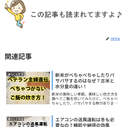
reira
関連記事
新米がべちゃべちゃしたりパ
暮らしと生活
サパサするのはなぜ？古米と
水分量の違い！
新米の美味しい季節。美味しい炊き方を
調べてご飯を炊いてみたけど、べちゃべ
ちゃしたり、パサパサする時がありま
す。水分量もちゃんと計ったのに、なぜ
新米のご飯が水っぽくべちゃつくの？そ
んな疑問に、主婦歴9年の私ならではの美
エアコンの送風運転は冬も必
暮らしと生活
味しい「新米ご飯の炊き方...
要なの？機能や納得の効果