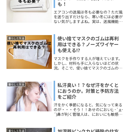
も！
エアコンの送風は冬も必要なの？ただ風
を送り出すだけなら、寒い冬には必要が
ない気がしますよね。実は、送風機能に
は意味があるのです。正しく使うことに
よって、送風機能の本来の効果が発揮さ
れます。今回このページでは、「エアコ
使い捨てマスクのゴムは再利
暮らしと生活
ンの送風は冬も必要なのか」をテーマに
用はできる？ノーズワイヤー
して、「エアコンの送風機能」と「エア
も使える!?
コンの送風効果」についてお伝えしま
す。どうぞ、ご覧ください。
マスクを手作りする人が増えています。
しかし、材料も手に入らないほどの状
況。そこで、使い捨てマスクのゴムの再
利用できるのか？というのが気になって
いる方もいるのではないでしょうか?今回
は、使い捨てマスクのゴムの再利用につ
私汗臭い！？なぜ汗をかくと
暮らしと生活
いて、できる限りの情報を集めてみまし
におうのか。対策と予防方法
た。そして、ノイズワイヤーも再利用で
をご紹介
きます！こちらは辻ちゃんネルが話題に
なった方法です。どうぞ、ご覧くださ
汗をかく季節になると、気になって来る
い。
のが・・・そう！！あせのにおい(; ･`д･
´)鼻が利く管理人は、においにも敏感
（笑）私臭くない？と人にも確認する事
も(^^;におうよりにおわない方がいいです
からね！！今回は、なぜにおうのか？対
加湿器ピンクカビ掃除の仕方
暮らしと生活