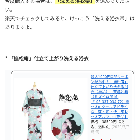
今度購入する場合は、
「洗える浴衣帯」
を選んでくださ
い。
楽天でチェックしてみると、けっこう「洗える浴衣帯」は
ありますよ。
* 「撫松庵」仕立て上がり洗える浴衣
最大1000円OFFクーポ
ン配布中！「撫松庵」
仕立て上がり洗える浴
衣（単品） – 芙蓉と猫
（ミズイロ/S-M-
L/103-337-034-72）※
セオα-クールでドライ
な「爽・涼・快」東レ
セオアルファ【新品】
価格：38500円（税
込、送料別)
(2020/7/7
時点)