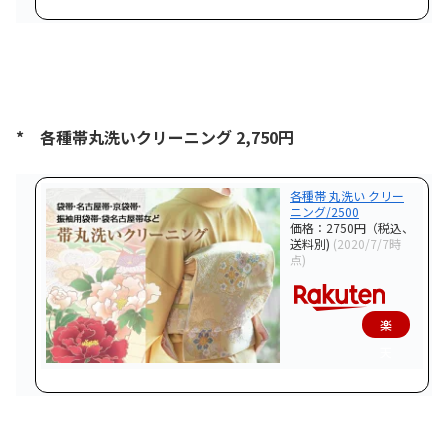
天
で
購
入
* 各種帯丸洗いクリーニング 2,750円
各種帯 丸洗い クリー
ニング/2500
価格：2750円（税込、
送料別)
(2020/7/7時
点)
楽
天
で
購
入