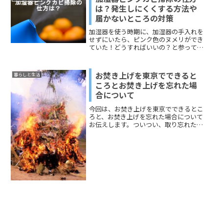
策はあるの...
は？発生しにくくする方法や
届かないところの対策
加湿器を使う時期に、加湿器の手入れを
せずにいたら、ピンク色のヌメリができ
ていた！どうすればいいの？と参ってし
まうことがあります。加湿器の形状はさ
まざまで、隙間が細かったりデコボコが
あったりしますよね。掃除が面倒になっ
お焚き上げを東京でできると
暮らしと生活
て怠ってしまうと、ピンクカビのような
ころとお焚き上げを忘れた場
ものが発生してしまいます。貯水タンク
合について
の中のように手が届かないところに、塩
素系洗剤を使うと残留塩素が気になるの
今回は、お焚き上げを東京でできるとこ
で、なるべく避けたい！そうした問題の
ろと、お焚き上げを忘れた場合について
解決法を今回は探っていきます。お伝え
お伝えします。ついつい、取り忘れた
するのは、「加湿器のピンクカビの掃
り、持っていくの忘れてしまったりって
除」と「ピンクヌメリを発生しにくくす
ありますよね(;'∀')そんな時はどうしたら
る方法」「加湿器の掃除！届かないとこ
いいの?と思っていた方はどうぞ参考にし
ろをキレイにする方法」です。どうぞご
てみてください！
覧ください。