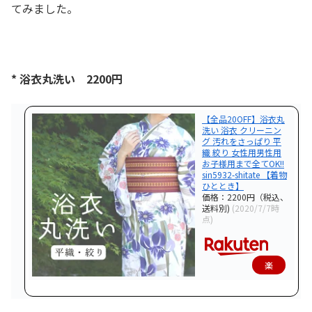
てみました。
* 浴衣丸洗い 2200円
【全品20OFF】浴衣丸
洗い 浴衣 クリーニン
グ 汚れをさっぱり 平
織 絞り 女性用男性用
お子様用まで全てOK!!
sin5932-shitate 【着物
ひととき】
価格：2200円（税込、
送料別)
(2020/7/7時
点)
楽
天
で