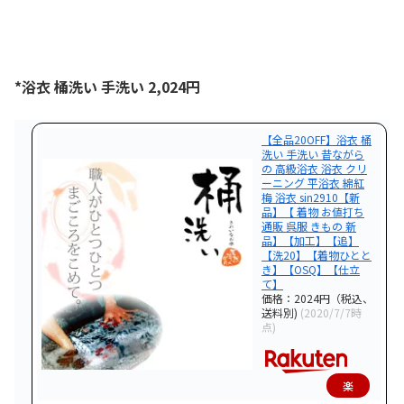
購
入
*浴衣 桶洗い 手洗い 2,024円
【全品20OFF】浴衣 桶
洗い 手洗い 昔ながら
の 高級浴衣 浴衣 クリ
ーニング 平浴衣 綿紅
梅 浴衣 sin2910【新
品】【 着物 お値打ち
通販 呉服 きもの 新
品】【加工】【追】
【洗20】【着物ひとと
き】【OSQ】【仕立
て】
価格：2024円（税込、
送料別)
(2020/7/7時
点)
楽