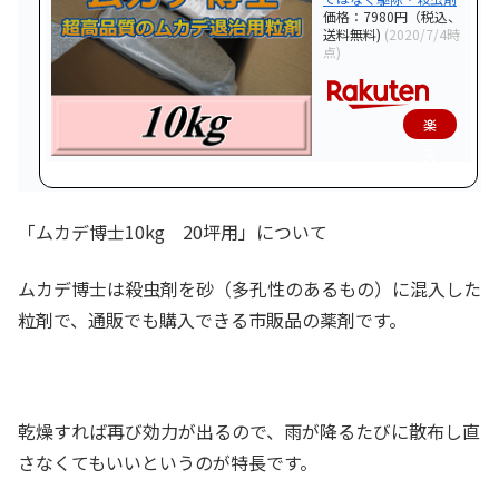
価格：7980円（税込、
送料無料)
(2020/7/4時
点)
楽
天
で
購
「ムカデ博士10kg 20坪用」について
入
ムカデ博士は殺虫剤を砂（多孔性のあるもの）に混入した
粒剤で、通販でも購入できる市販品の薬剤です。
乾燥すれば再び効力が出るので、雨が降るたびに散布し直
さなくてもいいというのが特長です。