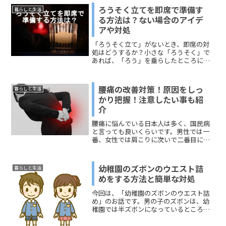
ろうそく立てを即席で準備す
暮らしと生活
る方法は？ない場合のアイデ
アや対処
「ろうそく立て」がないとき、即席の対
処はどうするか？小さな「ろうそく」で
あれば、「ろう」を垂らしたところに立
てればくっつくので、陶器の小皿でも代
用できますよね。アルミホイルをくしゃ
くしゃにして、ちょっとした「ろうそく
腰痛の改善対策！原因をしっ
暮らしと生活
立て」のようにすることもできます。こ
かり把握！注意したい事も紹
のページでお伝えするのは、大きめの
介
「ろうそく」を立てたいときに「ろうそ
く立て」がない場合の対処です。「ろう
腰痛に悩んでいる日本人は多く、国民病
そく立てを即席で作る」というのがメイ
と言っても良いくらいです。男性では一
ンのテーマになります。緊急ではない場
番、女性では肩こりに次いで二番目に訴
面で言えば、ハロウィンやクリスマスの
えの多い痛みと報告されています。女性
飾りで！ということもありますね。今回
では全体の12％近くが何らかの症状で腰
は、停電による不安な状況があり、「備
痛を訴えているという統計結果がありま
え」のようなお話にもできればと考えて
幼稚園のズボンのウエスト詰
暮らしと生活
す。腰痛は一度なってし...
います。どうぞ、ご覧ください。
めをする方法と簡単な対処
今回は、「幼稚園のズボンのウエスト詰
め」のお話です。男の子のズボンは、幼
稚園では半ズボンになっているところが
多いですよね。タイプを分けると、お腹
の前のボタンとファスナーで留めるズボ