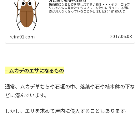
方と置く場所や注意点
梅雨前になると姿を現しだす黒い物体・・・そう！ゴキブ
リちゃんｗｗ見かけてもスプレーを取りに行っている間に
姿が見えなくなっていることがしばしば(；ﾟДﾟ)あんまりス
プレーを使うのも好きではないので、実家でいつも作って
いるゴキブリだんごを教えて...
2017.06.03
reira01.com
– ムカデのエサになるもの
通常、ムカデ草むらや石垣の中、落葉や石や植木鉢の下な
どに潜んでいます。
しかし、エサを求めて屋内に侵入することもあります。