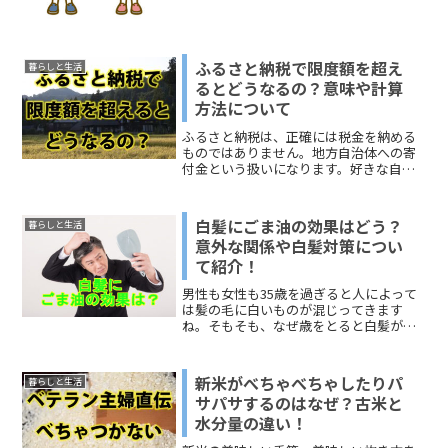
ン、肩に紐（ひも）をかけるつりズボン
になるでしょうか。成長の...
ふるさと納税で限度額を超え
暮らしと生活
るとどうなるの？意味や計算
方法について
ふるさと納税は、正確には税金を納める
ものではありません。地方自治体への寄
付金という扱いになります。好きな自治
体を選んで寄付をすることができるよう
になっています。多くの人が知っている
のは、自治体からお礼の品がもらえるこ
白髪にごま油の効果はどう？
暮らしと生活
とでしょう。その他にも、...
意外な関係や白髪対策につい
て紹介！
男性も女性も35歳を過ぎると人によって
は髪の毛に白いものが混じってきます
ね。そもそも、なぜ歳をとると白髪が増
えるのでしょうか？白髪とはメラニン色
素が作られなくて、髪の毛に色素が付か
ないことで起こります。頭皮にある髪の
新米がべちゃべちゃしたりパ
暮らしと生活
毛を作る細胞の周りにはメ...
サパサするのはなぜ？古米と
水分量の違い！