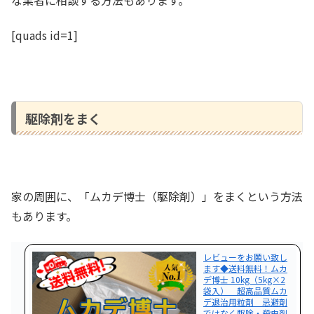
[quads id=1]
駆除剤をまく
家の周囲に、「ムカデ博士（駆除剤）」をまくという方法
もあります。
レビューをお願い致し
ます◆送料無料！ムカ
デ博士 10kg（5kg×2
袋入） 超高品質ムカ
デ退治用粒剤 忌避剤
ではなく駆除・殺虫剤