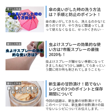
傘の臭いがした時の洗う方法
暮らしと生活
は？手順と防止のポイント！
傘の臭いがしてきたら、洗えるのかな?と
思うのですが、やり方など間違ってしま
って使えなくなると、せっかくきれいに
っしても意味ないですよね。そこで注意
したいポイントとしては、撥水スプレー
や防水スプレーの扱いです。具体的な方
虫よけスプレーの効果的な使
暮らしと生活
法の手順と防止のポイントについて、そ
い方は?市販スプレーの最強
れぞれ分けてお伝えします。
2020も！
虫よけスプレーが離せない季節になって
きましたね(;'∀')少し油断してらあっとい
う間に何か所も刺されてしまうこともし
ょっちゅうです…。しかも、虫よけして
いるにもかかわらずかまれてしまうこと
もあります。そこで今回は、効果的な虫
新生姜の甘酢漬け！茹でない
暮らしと生活
よけスプレーの使い方を紹介したいと思
レシピの3つのポイントと保存
います＾＾2019年の最強虫よけも紹介!!
期間について
今回の話題は、新生姜の甘酢漬けです。
このページでは、新生姜の甘酢漬けの茹
でないレシピについてお伝えします。新