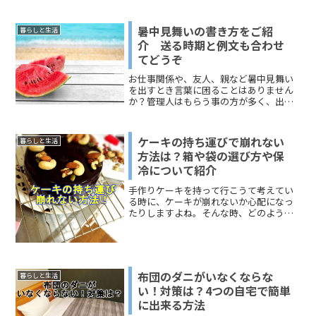
生姜の甘酢漬けの作り方はさまざまで、
まさに人によって配合や漬けておく時間
がまったく異なります。茹でるレシピと
暑中見舞いの書き方をご紹
暮らしと生活
茹でないレシピの差は、漬けておく時間
介 送る時期と例文も合わせ
の長さと新生姜の食感でしょう。茹でる
てどうぞ
と新生姜が水分を吸うことになるので、
茹でないで甘酢漬けにした新生姜のほう
お仕事関係や、友人、親など暑中見舞い
がおいしいという人もいます。保存期間
を出すとき言葉に困ることはありません
についても、さまざま。レシピでは、お
か？管理人はもらう事の方が多く、出す
おまかな目安で紹介されています。それ
事が少なかったためどんな文を書いたら
では、新生姜の甘酢漬けの茹でないレシ
いいかなどあまり気にしたことがありま
ピのポイントと保存期間について、どう
せんでした。今回は管理人のように出し
ぞご覧ください。
ケーキの持ち運びで崩れない
暮らしと生活
たいけど何と書いてよいか...
方法は？箱や袋の選び方や保
冷について紹介
手作りケーキを持って行こうて考えてい
る時に、ケーキが崩れないか心配になっ
たりしますよね。そんな時、どのような
方法があるか知っていますか？せっかく
心を込めて作ったケーキ、綺麗にデコレ
ーションしたり、可愛く飾ったならその
ままの状態で持っていきた...
布団のダニがいなくならな
暮らしと生活
い！対策は？4つの自宅で簡単
に出来る方法