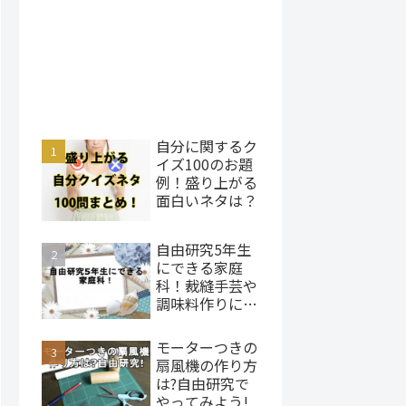
自分に関するク
イズ100のお題
例！盛り上がる
面白いネタは？
自由研究5年生
にできる家庭
科！裁縫手芸や
調味料作りにチ
ャレンジ
モーターつきの
扇風機の作り方
は?自由研究で
やってみよう!