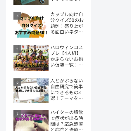
カップル向け自
分クイズ50のお
題例！盛り上が
る面白いネタ
は？
ハロウィンコス
プレ【4人組】
かぶらないお揃
い仮装一覧！キ
ャラクターまと
め！
人とかぶらない
自由研究で簡単
にできるもの3
選！テーマを決
めるコツも！
ハイターの誤飲
で症状が出る時
間は？応急処置
と病院と治療に