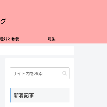
グ
趣味と教養
燻製
新着記事