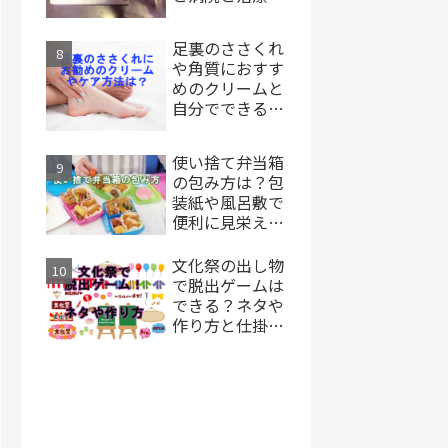
ついて
足裏のささくれ
や角質におすす
めのクリームと
自分でできるケ
ア
使い捨て弁当箱
の包み方は？包
装紙や風呂敷で
便利に見栄えも
よく！
文化祭の出し物
で脱出ゲームは
できる？ネタや
作り方と仕掛け
について