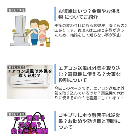
や型崩れなども心配"(-""-)"そんな主婦の
皆さんの声にお応えするために、今回
お彼岸はいつ？金額やお供え
暮らしと生活
は、浴衣の帯の洗...
物 についてご紹介
季節の変わり目にあるお彼岸。春と秋の2
回あります。管理人は旦那と宗教が違っ
たため、結婚をして知らない事が沢山…
と言う事が多くありました"(-""-)"今回
は、ご先祖様を供養するのにお供え物な
どどんなものがいいか？金額はどのくら
いが良いのか？...
エアコン送風は外気を取り込
暮らしと生活
む？扇風機に使える？大事な
役割について
今回このページでは、エアコン送風は外
気を取り込んでいるのか？扇風機の代わ
りに使えるのか？を話題にしています。
「送風機能の大事な役割」についても、
ぜひ参考にしてくださいね。
ゴキブリにホウ酸団子は逆効
暮らしと生活
果？お勧めや効き目と期間に
ついて