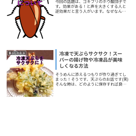
今回の話題は、ゴキブリのホウ酸団子で
す。効果がある！と声を大きくする人と
逆効果だと言う人がいます。なぜなんで
しょうね。効果を感じている人は、他の
どのタイプの駆除アイテムよりホウ酸団
子が良いと言います。ホウ酸団子は逆効
果だと主張する人は、ゴキ...
冷凍で天ぷらサクサク！スー
暮らしと生活
パーの揚げ物や冷凍品が美味
しくなる方法
そうめんに添えるつもりが作り過ぎてし
まった！そうです、天ぷらのお話です(笑)
そんな時は、どのように保存すれば良い
のか？これが、今回の話題の中心です。
このページでは、「冷凍保存で天ぷらは
サクサクに！」をお伝えしたあと、「ス
ーパーの揚げ物や冷凍...