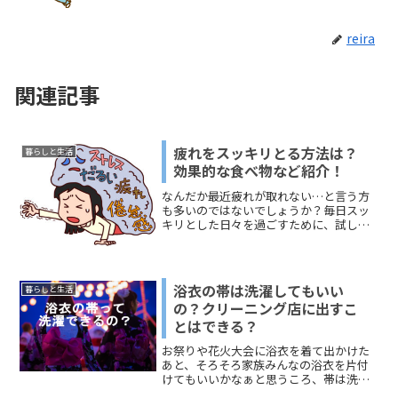
reira
関連記事
疲れをスッキリとる方法は？
暮らしと生活
効果的な食べ物など紹介！
なんだか最近疲れが取れない…と言う方
も多いのではないでしょうか？毎日スッ
キリとした日々を過ごすために、試して
みるといい事や疲れを取る、効果的な食
べ物をご紹介いたします。
浴衣の帯は洗濯してもいい
暮らしと生活
の？クリーニング店に出すこ
とはできる？
お祭りや花火大会に浴衣を着て出かけた
あと、そろそろ家族みんなの浴衣を片付
けてもいいかなぁと思うころ、帯は洗濯
するものなのかと疑問になった。色落ち