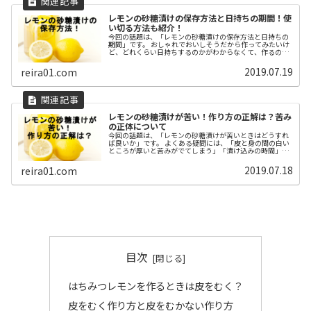
レモンの砂糖漬けの保存方法と日持ちの期間！使
い切る方法も紹介！
今回の話題は、「レモンの砂糖漬けの保存方法と日持ちの
期間」です。 おしゃれでおいしそうだから作ってみたいけ
ど、どれくらい日持ちするのかがわからなくて、作るのを
迷っているということはないでしょうか。 このページで
は、「レモンの砂糖漬けの保存方法と日持ちの期間」と
2019.07.19
reira01.com
「使い切る方法としてレモンの砂糖漬けは何に使えるか」
をお伝えしていきます。
レモンの砂糖漬けが苦い！作り方の正解は？苦み
の正体について
今回の話題は、「レモンの砂糖漬けが苦いときはどうすれ
ば良いか」です。 よくある疑問には、「皮と身の間の白い
ところが厚いと苦みがでてしまう」「漬け込みの時間」の
2つがあります。 さまざまなレシピを参考にして、「レモ
ンの砂糖漬け」の「作り方の正解」と「苦みの正体」につ
2019.07.18
reira01.com
いて調べてみました。
目次
はちみつレモンを作るときは皮をむく？
皮をむく作り方と皮をむかない作り方