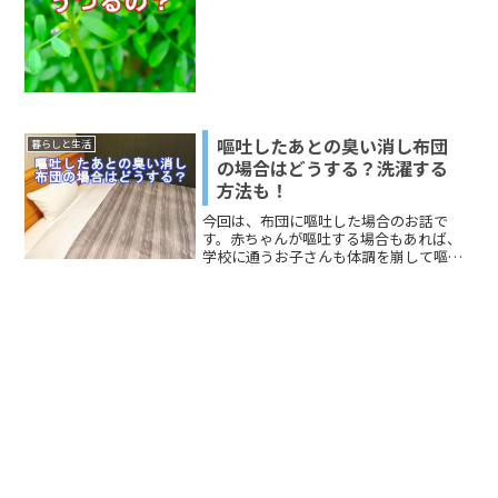
るのか、家に毛虫が出た場合の敷地内と
敷地外の対処に...
嘔吐したあとの臭い消し布団
暮らしと生活
の場合はどうする？洗濯する
方法も！
今回は、布団に嘔吐した場合のお話で
す。赤ちゃんが嘔吐する場合もあれば、
学校に通うお子さんも体調を崩して嘔吐
する場合もあります。大人でもあります
けどね。お伝えするのは、「布団の嘔吐
した場合の臭い消し」と「布団を洗濯す
る方法」です。どうぞ、ご覧ください。