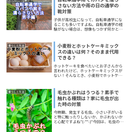
たつ布団がぺちゃんこになる...
さない方法や雨の日の通学の
靴対策
子供が高校生になって、自転車通学にな
ることも多いですよね。自転車通学の経
験がない場合は、想像もつかず何かと心
配になります。今回お伝えするのは、自
転車通学で雨の日にカバンと靴を濡らさ
ないための対策です。レイングッズは、
小麦粉とホットケーキミック
暮らしと生活
このページでは男子向けに...
スの違いは何？そのまま代用
できる？
ホットケーキを食べたいとお子さんから
言われたけど、ホットケーキミックスが
ない！そんなとき、小麦粉でホットケー
キは作れないかなぁと考える人は少なく
ありません。今回の話題は、「小麦粉と
ホットケーキミックスの違いは何？」と
毛虫かぶれはうつる？素手で
暮らしと生活
「小麦粉でホットケーキミックスの代用
触れる種類は？家に毛虫が出
できる？」です。小麦粉を使ってホット
た時の対策
ケーキを作りたいと思っている人は、ど
うぞ参考にしてください。
今時期、発生する毛虫。小さい子がいる
と特に触ったりしないか、かぶれないか
と心配ですよね"(-""-)"今回は、毛虫の毒
毛によるかぶれは人にうつることはある
のか、素手で触っても大丈夫な毛虫はい