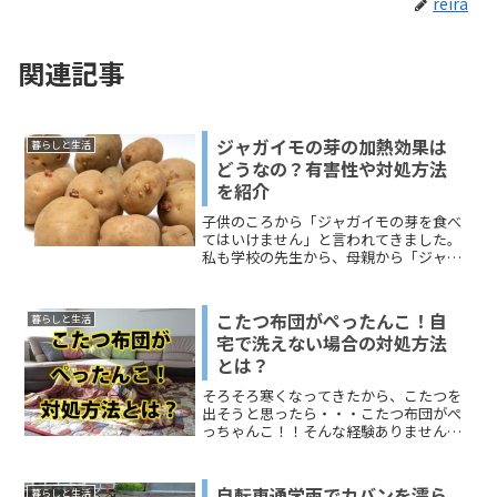
reira
関連記事
ジャガイモの芽の加熱効果は
暮らしと生活
どうなの？有害性や対処方法
を紹介
子供のころから「ジャガイモの芽を食べ
てはいけません」と言われてきました。
私も学校の先生から、母親から「ジャガ
イモの芽はしっかる取るように」と注意
されてきました。理由は「食中毒になる
から」子供の頃の私は安易に「おなか痛
こたつ布団がぺったんこ！自
暮らしと生活
くなる程度でしょ」くらい...
宅で洗えない場合の対処方法
とは？
そろそろ寒くなってきたから、こたつを
出そうと思ったら・・・こたつ布団がぺ
っちゃんこ！！そんな経験ありません
か？今回は、ぺちゃんこになった「こた
つ布団」について、その解決方法をご紹
介します！本当に怖い布団のダニ対策こ
自転車通学雨でカバンを濡ら
暮らしと生活