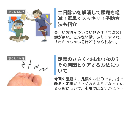
ップロックの再利用は、離乳食にも大丈
夫？？なんて心配になるママもいるじゃ
二日酔いを解消して頭痛を軽
暮らしと生活
ないでしょうか。というこ...
減！素早くスッキリ！予防方
法も紹介
楽しいお酒をついつい飲みすぎて次の日
頭が痛い。こんな経験、ありますよね。
「わかっちゃいるけどやめられない」と
は良く言ったもので、酒量をコントロー
ルするのは難しいのです。それでは、二
日酔いだけでもコントロールできないで
足裏のささくれは水虫なの？
暮らしと生活
しょうか？二日酔いに伴う...
その原因とケアする方法につ
いて
今回の話題は、足裏のお悩みです。指で
触ると足裏がささくれのようになってい
る状態について、水虫ではないかと心配
している人が多いようです。SNSの書き
込みを見ていても、足裏がささくれやカ
サカサの正体が加齢のよるものなのか、
乾燥によるものなのか、...