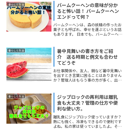
れるんだろう？ と思うこ...
バームクーヘンの意味が分か
暮らしと生活
ると怖い話！ バームクーヘン
エンドって何？
バームクーヘンは、森の妖精の作ったお
菓子とも呼ばれ、幸せを運ぶというお話
もあります。 日本でも、バームクーヘン
は幸福の象徴のお菓子として、贈り物に
選ばれることが多いです。 今回は、バー
ムクーヘンの意味にまつわるお話をして
暑中見舞いの書き方をご紹
暮らしと生活
いきます。それでは順にみていきましょ
介 送る時期と例文も合わせ
う!
てどうぞ
お仕事関係や、友人、親など暑中見舞い
を出すとき言葉に困ることはありません
か？管理人はもらう事の方が多く、出す
事が少なかったためどんな文を書いたら
いいかなどあまり気にしたことがありま
せんでした。今回は管理人のように出し
ジップロックの再利用は離乳
暮らしと生活
たいけど何と書いてよいか...
食も大丈夫？管理の仕方や便
利な使い方。
離乳食にジップロック使っていますか？
熱にも強く、冷凍もできるので便利です
よね。私の家は使っていましたよ。そこ
で、ひとつ疑問にお答えいたします！ジ