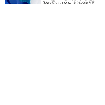
体調を悪くしている、または体調が悪い
ださい。
と静電気に悩まされると考えられていま
す。いったい体の中で何が起きているの
でしょうか。このページでは、「静電気
がひどいと病気かもしれない...