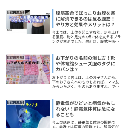
れている「お試しサービス」を利用する
ことも可能です。気になるのは、「お試
し」を利用したあとの勧誘でしょう。今
腹筋革命でぽっこりお腹を楽
暮らしと生活
回このページで取り上げるのは、「おう
に解消できるのは反る腹筋！
ちコープ」。おうちコープを試してみた
やり方と効果やメリットは？
いんだけど、そのあとの勧誘がしつこい
と嫌だなぁと考えている皆さま！解約方
今までは、上体を起こす腹筋、足を上げ
法も含めて、「おうちコープ」のサービ
る腹筋、肘と足先の4点で体を支えるプラ
スについてお伝えしますので、どうぞ参
ンクが主流でした。最近は、腹式呼吸系
考にしてください。
のトレーニングが多いですよね。体を形
状記憶させるドローインなどは、その１
つだと思います。今回は、「腹筋革命」
お下がりの名前の消し方！靴
暮らしと生活
として広まっている「反る腹筋」につい
や体育館シューズ服のタグに
てお伝えします。この「反る腹筋」は、
カバンは？
これまでの腹筋トレよりも、3倍楽にでき
て、3倍効果があるというのです。考案者
お下がりと言えば、上のお子さんから、
となる中村尚人先生と書籍の紹介をしな
下のお子さんへのものもあれば、ママ友
がら、公開されている動画や情報をもと
からいただく、ものもありますね。で
に、「反る腹筋 やり方」と「反る腹筋
も、その「お下がり」に名前が書いてあ
の効果とメリット」を紹介していきま
ると、どうしても消したくなります。素
す。楽に痩せられる時代が来たかもしれ
材的に消えないのではないかと思うもの
ませんよ！どうぞ、ご覧ください＾＾
静電気がひどいと病気かもし
暮らしと生活
でも、何とかしたいものですよね。今回
れない！静電気体質は急にな
は、「お下がりの名前の消し方！靴の場
ることも
合はどうする？」をメインにお伝えしま
す。その他、体育館シューズ、服のタ
今回の話題は、静電気と体調の関係で
グ、カバンに書いてある名前を消す方法
す。最近では医療の現場でも、静電気が
もまとめしたので、どうぞ参考にしてく