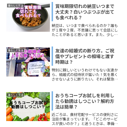
賞味期限切れの納豆いつまで
暮らしと生活
大丈夫？白いつぶつぶが出て
も食べれる？
納豆は、いつまで食べられるのか？誰も
が１度や２度、不思議に思って会話にし
たことがあると思います。また、少しく
らいは平気でしょうと食べているのでは
ないでしょうか？今回は、賞味期限切れ
の納豆はいつまで大丈夫なのかをリサー
友達の結婚式の断り方。ご祝
暮らしと生活
チしてみました。すると、...
儀やプレゼントの相場と渡す
時期は？
特別に親しいというわけでもない友達か
ら、結婚式の招待状が届いた！気を悪く
させないように断りたい。それは緊急事
態ですね。（笑）今回は、友達の結婚式
の断り方、プレゼントのおすすめ、ご祝
儀の相場、送る時期についてお伝えして
おうちコープお試しを利用し
暮らしと生活
いきます。
たら勧誘はしつこい？解約方
法は簡単？
近ごろは、食材宅配サービスの便利さに
注目が集まっています。「どこのサービ
スが良いのか？」と迷うときは、準備さ