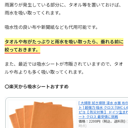
雨漏りが発生している部分に、タオル等を置いておけば、
雨水を吸い取ってくれます。
吸水性の良い布や新聞紙なども代用可能です。
タオルや布がたっぷりと雨水を吸い取ったら、垂れる前に
絞っておきます。
また、最近では吸水シートが市販されていますので、タオ
ルや布よりも多く吸い取ってくれます。
〇楽天から吸水シートおすすめ
[ 大掃除 拭き掃除 浸水 水害 布
ト ] 超強力 吸水 クロス [SMC-
ピヨ【 防災対策 】 ドイツ生ま
ート クロス 最安値に挑戦
価格：2200円（税込、送料別)
時点)