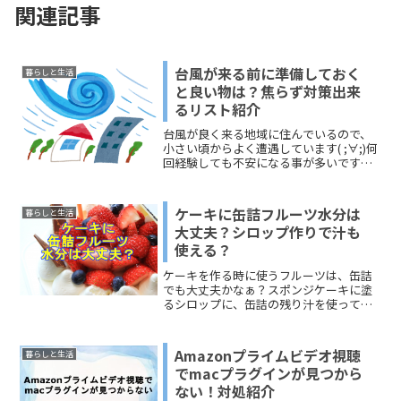
関連記事
台風が来る前に準備しておく
暮らしと生活
と良い物は？焦らず対策出来
るリスト紹介
台風が良く来る地域に住んでいるので、
小さい頃からよく遭遇しています( ;∀;)何
回経験しても不安になる事が多いですよ
ね。今回は、台風が来ると分かってから
不安にならないように準備しておくと便
利なもの、対策リスト、グッズなどもご
ケーキに缶詰フルーツ水分は
暮らしと生活
紹介いたします。...
大丈夫？シロップ作りで汁も
使える？
ケーキを作る時に使うフルーツは、缶詰
でも大丈夫かなぁ？スポンジケーキに塗
るシロップに、缶詰の残り汁を使っても
大丈夫かなぁ？と思っている、最近ケー
キ作りに興味を持ったあなた＾＾そんな
方に、ケーキ作りに缶詰フルーツを使う
Amazonプライムビデオ視聴
暮らしと生活
ポイントとスポンジケーキ...
でmacプラグインが見つから
ない！対処紹介