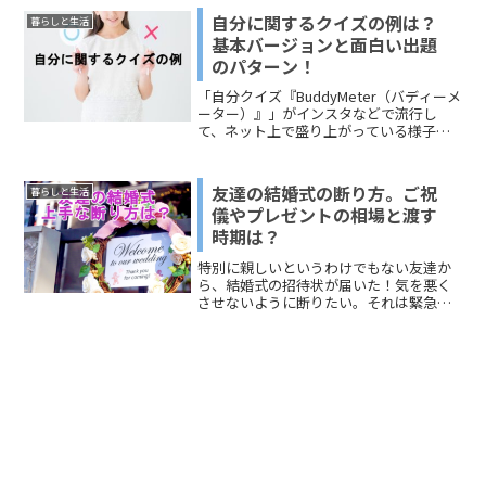
るための日焼け止めの落とし方について
自分に関するクイズの例は？
暮らしと生活
お伝えします。
基本バージョンと面白い出題
のパターン！
「自分クイズ『BuddyMeter（バディーメ
ーター）』」がインスタなどで流行し
て、ネット上で盛り上がっている様子が
見受けられます。リアルでは、コミュニ
ケーションの場、宴会の場、自己紹介が
必要な会でのゲーム、コンパでやる、婚
友達の結婚式の断り方。ご祝
暮らしと生活
活でやる、といった感じです。自分に関
儀やプレゼントの相場と渡す
するクイズは、自分のことを知ってもら
時期は？
うことができるので、さまざまな場面で
応用できます。誰が私のことを一番理解
特別に親しいというわけでもない友達か
しているか？そんなドキドキする場面で
ら、結婚式の招待状が届いた！気を悪く
も楽しめます。今回は、何かのきっかけ
させないように断りたい。それは緊急事
で「自分に関するクイズを作らないとい
態ですね。（笑）今回は、友達の結婚式
けなくなった人」に向けて、「基本バー
の断り方、プレゼントのおすすめ、ご祝
ジョン」と「面白い出題のパターン」に
儀の相場、送る時期についてお伝えして
ついてお伝えしますね。
いきます。