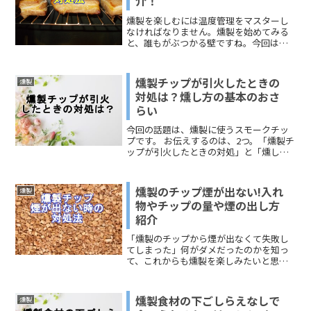
介！
は、「燻製チップの消費期限」「燻製チ
燻製を楽しむには温度管理をマスターし
ップの保存方法」「燻製チップの古いも
なければなりません。燻製を始めてみる
のは使える？」などなど、気になること
と、誰もがぶつかる壁ですね。今回は、
を盛りだくさんでお伝えします。
燻製をしている時の庫内の温度が上がら
ない場合の原因とその対処法、温度の管
理法についてお伝えしていきます。温度
燻製チップが引火したときの
燻製
が上がらない原因とその対...
対処は？燻し方の基本のおさ
らい
今回の話題は、燻製に使うスモークチッ
プです。 お伝えするのは、2つ。「燻製チ
ップが引火したときの対処」と「燻し方
の基本」です。 燻製をするときにスモー
クチップに火がついたら、どうすればい
のか？燻し方の基本で注意するべきこと
燻製のチップ煙が出ない!入れ
燻製
は、どのようなことか？おさらいしてい
物やチップの量や煙の出し方
きましょう。
紹介
「燻製のチップから煙が出なくて失敗し
てしまった」何がダメだったのかを知っ
て、これからも燻製を楽しみたいと思っ
ている人に向けて、燻製用チップ煙が出
ない理由と適正な使用方法についてリサ
ーチしてみました。燻製用チップの保存
燻製食材の下ごしらえなしで
燻製
方法も大事なんですよ！参...