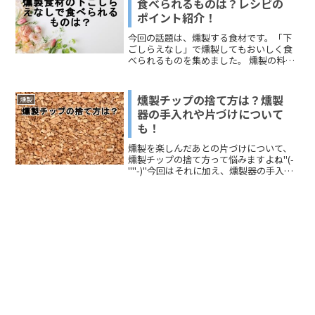
食べられるものは？レシピの
ポイント紹介！
今回の話題は、燻製する食材です。「下
ごしらえなし」で燻製してもおいしく食
べられるものを集めました。 燻製の料理
本に出ている「自家製ベーコンの作り
方」では、燻製に至るまでに約9日ほどは
かかります。食べたいと思ったときにす
燻製チップの捨て方は？燻製
燻製
ぐに食べたい、そのように考えがちな初
器の手入れや片づけについて
心者にはハードルが高いです。 このペー
も！
ジでは、「燻製の工程の下ごしらえ不
要」の「燻製レシピ」のポイントをお伝
燻製を楽しんだあとの片づけについて、
えします。
燻製チップの捨て方って悩みますよね"(-
""-)"今回はそれに加え、燻製器の手入
れ、アウトドアのマナーなども一緒にお
伝えします。