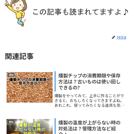
reira
関連記事
燻製チップの消費期限や保存
燻製
方法は？古いものは使い回し
できるの?
燻製をやってみて、上手に作ることがで
きると、おもしろくなってきますよね。
あれこれ、使ってみたくなる道具も気に
なってきます。すると、今度は疑問にぶ
つかります。今回の話題は、燻製チップ
はいつまで使えるのかという問題です。
燻製の温度が上がらない時の
燻製
足りなくなるといけないと思って、たく
対処法は？管理方法など紹
さん買ってきたら、残ってしまった！そ
んな初心者的な話です。このページで