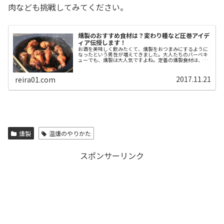
肉なども挑戦してみてください。
燻製のおすすめ食材は？変わり種など圧巻アイデ
ィア伝授します！
お酒を美味しく飲みたくて、燻製をおつまみにするように
なったという男性が増えてきました。大人たちのバーベキ
ューでも、燻製は大人気ですよね。定番の燻製食材は、ほ
とんど試してしまったという人も少なくないでしょう。こ
のページでは、燻製食材を開拓した...
2017.11.21
reira01.com
燻製
温燻のやりかた
スポンサーリンク