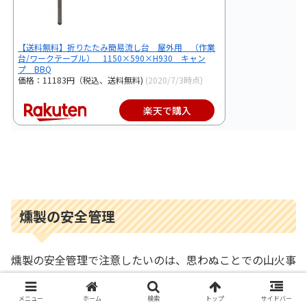
【送料無料】折りたたみ簡易流し台 屋外用 （作業
台/ワークテーブル） 1150×590×H930 キャン
プ BBQ
価格：11183円（税込、送料無料)
(2020/7/3時点)
楽天で購入
燻製の安全管理
燻製の安全管理で注意したいのは、思わぬことでの山火事
です。
メニュー
ホーム
検索
トップ
サイドバー