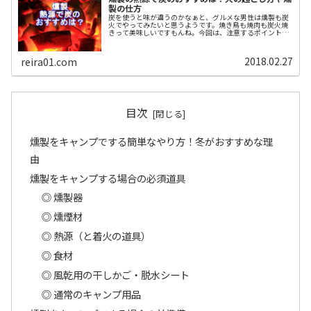
製の仕方
炭を使うと味が違うのかなぁと、グルメな男性は燻製も炭
火でやってみたいと思うようです。焼き鳥も焼肉も炭火焼
きって美味しいですもんね。今回は、注意するポイントも
含めて燻製の熱源に炭火を使う方法を調べてみました。ど
んな炭を使うのか？ 火の起こし方...
2018.02.27
reira01.com
目次
燻製をキャンプでする簡単なやり方！冬がおすすめな理
由
燻製をキャンプする場合の必須道具
◎ 燻製器
◎ 燻煙材
◎ 熱源（と着火の道具）
◎ 食材
◎ 風乾用の干しかご・脱水シート
◎ 通常のキャンプ用品