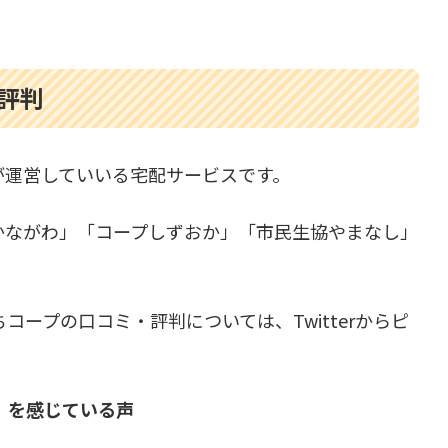
評判
が運営していいる宅配サービスです。
かながわ」「コープしずおか」「市民生協やまなし」
ープの口コミ・評判については、Twitterからピ
」を感じている声