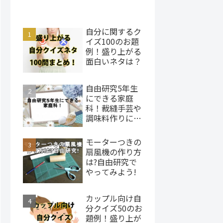
自分に関するク
イズ100のお題
例！盛り上がる
面白いネタは？
自由研究5年生
にできる家庭
科！裁縫手芸や
調味料作りにチ
ャレンジ
モーターつきの
扇風機の作り方
は?自由研究で
やってみよう!
カップル向け自
分クイズ50のお
題例！盛り上が