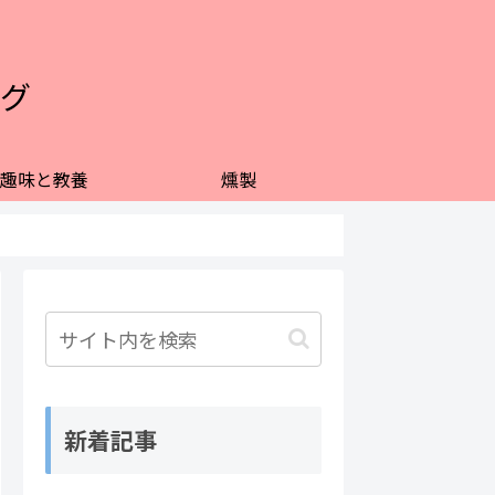
グ
趣味と教養
燻製
新着記事