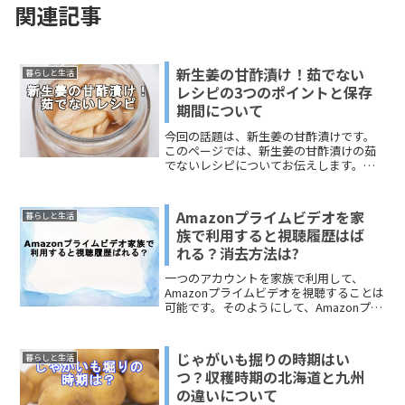
関連記事
新生姜の甘酢漬け！茹でない
暮らしと生活
レシピの3つのポイントと保存
期間について
今回の話題は、新生姜の甘酢漬けです。
このページでは、新生姜の甘酢漬けの茹
でないレシピについてお伝えします。新
生姜の甘酢漬けの作り方はさまざまで、
まさに人によって配合や漬けておく時間
がまったく異なります。茹でるレシピと
Amazonプライムビデオを家
暮らしと生活
茹でないレシピの差は、漬けておく時間
族で利用すると視聴履歴はば
の長さと新生姜の食感でしょう。茹でる
れる？消去方法は?
と新生姜が水分を吸うことになるので、
茹でないで甘酢漬けにした新生姜のほう
一つのアカウントを家族で利用して、
がおいしいという人もいます。保存期間
Amazonプライムビデオを視聴することは
についても、さまざま。レシピでは、お
可能です。そのようにして、Amazonプラ
おまかな目安で紹介されています。それ
イム会員費用を節約している家庭も多い
では、新生姜の甘酢漬けの茹でないレシ
でしょう。問題点は、「家族に履歴を見
ピのポイントと保存期間について、どう
られたくない」ということ。これは誰も
ぞご覧ください。
じゃがいも掘りの時期はい
暮らしと生活
が思うことでしょう。今回は、「Amazon
つ？収穫時期の北海道と九州
プライムビデオを家族で利用すると視聴
の違いについて
履歴はばれる？」という心配について解