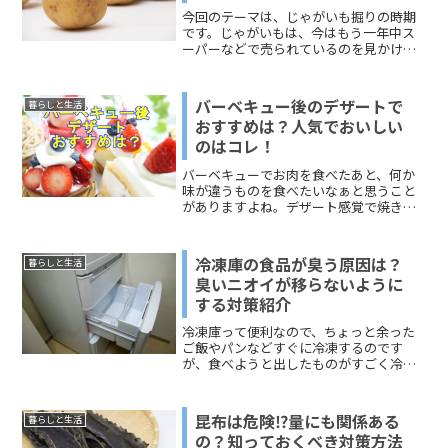
いていきます。どうぞご覧ください。
今回のテーマは、じゃがいも掘りの時期
です。じゃがいもは、今はもう一年中ス
ーパーなどで売られているのを見かけま
すよね。そこで気になったのは、じゃが
いも掘りの時期です。いつ出かければ良
いのか？ということです。このページで
バーベキュー後のデザートで
暮らしと生活
は、「じゃがいも掘りの時...
おすすめは？人気でおいしい
のはコレ！
バーベキューでお肉を食べたあと、何か
味が違うものを食べたいなぁと思うこと
がありますよね。デザート感覚で焼きマ
シュマロを食べるのも定番になりまし
た。今回は、バーベキュー後のデザート
のおすすめ、人気なもの、もうひと工夫
冷凍庫の食品が臭う原因は？
暮らしと生活
したい人に焼いてもおいしい...
臭いニオイが移らないように
する対策紹介
冷凍庫って便利なので、ちょっと余った
ご飯やパンなどすぐに冷凍するのです
が、食べようと出したものがすごく冷凍
庫くさい・・・ということはありません
か！？私の家はそうでもないのですが、
実家の冷凍庫はとっても臭い！！しか
昆布は危険⁉量にも関係ある
暮らしと生活
も、買ってそんなに年数もたっ...
の？知っておくべき対策方法