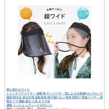
耳も隠れるワイド
レインクリアバイザー 透明 雨 サンバイザー 雨による化粧崩れもブロック
梅雨 雨の日 男女共用 自転車用 顔が濡れない 雨具 雨除け 雨用バイザー 透
明タイプ 通勤 楽天 人気 おすすめ
通販 メッシュ レディース UVカット
価格：1580円（税込、送料別)
(2021/8/17時点)