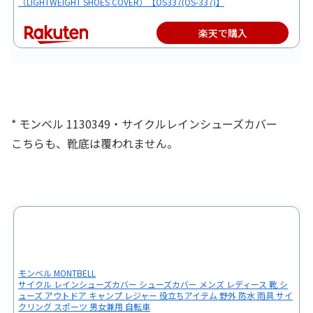
（LIGHTWEIGHT SHOES COVER）【OS337(OS-337)】
楽天で購入
* モンベル 1130349・サイクルレインシューズカバー
こちらも、靴底は覆われません。
モンベル MONTBELL
サイクル レインシューズカバー シューズカバー メンズ レディース 靴 シ
ューズ アウトドア キャンプ レジャー 役立ちアイテム 野外 防水 雨具 サイ
クリング スポーツ 男女兼用 自転車