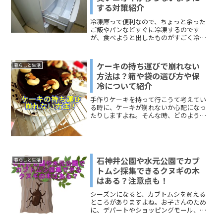
する対策紹介
冷凍庫って便利なので、ちょっと余った
ご飯やパンなどすぐに冷凍するのです
が、食べようと出したものがすごく冷凍
庫くさい・・・ということはありません
か！？私の家はそうでもないのですが、
実家の冷凍庫はとっても臭い！！しか
ケーキの持ち運びで崩れない
暮らしと生活
も、買ってそんなに年数もたっ...
方法は？箱や袋の選び方や保
冷について紹介
手作りケーキを持って行こうて考えてい
る時に、ケーキが崩れないか心配になっ
たりしますよね。そんな時、どのような
方法があるか知っていますか？せっかく
心を込めて作ったケーキ、綺麗にデコレ
ーションしたり、可愛く飾ったならその
ままの状態で持っていきた...
石神井公園や水元公園でカブ
暮らしと生活
トムシ採集できるクヌギの木
はある？注意点も！
シーズンになると、カブトムシを買える
ところがありますよね。お子さんのため
に、デパートやショッピングモール、ホ
ームセンターなどで購入したことのある