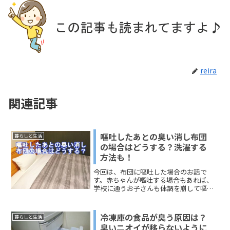
reira
関連記事
嘔吐したあとの臭い消し布団
暮らしと生活
の場合はどうする？洗濯する
方法も！
今回は、布団に嘔吐した場合のお話で
す。赤ちゃんが嘔吐する場合もあれば、
学校に通うお子さんも体調を崩して嘔吐
する場合もあります。大人でもあります
けどね。お伝えするのは、「布団の嘔吐
した場合の臭い消し」と「布団を洗濯す
冷凍庫の食品が臭う原因は？
暮らしと生活
る方法」です。どうぞ、ご覧ください。
臭いニオイが移らないように