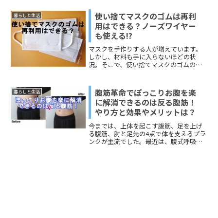
家庭も多いと思います。 でもお金を出し
て買うのではなくて、カブトムシ採りを
使い捨てマスクのゴムは再利
暮らしと生活
したい！させてあげたい！ということ
用はできる？ノーズワイヤー
で、東京23区内でもカブトムシを採集で
も使える!?
きる公園に出かける人たちもいらっしゃ
います。 このページでは、練馬区の石神
マスクを手作りする人が増えています。
井公園と葛飾区の水元公園のカブトムシ
しかし、材料も手に入らないほどの状
採集状況をお伝えします。 最近は評判が
況。そこで、使い捨てマスクのゴムの再
広まって、多くの人が採集に出かける様
利用できるのか？というのが気になって
子があるので、注意点も含めて参考にし
いる方もいるのではないでしょうか?今回
てください。
は、使い捨てマスクのゴムの再利用につ
腹筋革命でぽっこりお腹を楽
暮らしと生活
いて、できる限りの情報を集めてみまし
に解消できるのは反る腹筋！
た。そして、ノイズワイヤーも再利用で
やり方と効果やメリットは？
きます！こちらは辻ちゃんネルが話題に
なった方法です。どうぞ、ご覧くださ
今までは、上体を起こす腹筋、足を上げ
い。
る腹筋、肘と足先の4点で体を支えるプラ
ンクが主流でした。最近は、腹式呼吸系
のトレーニングが多いですよね。体を形
状記憶させるドローインなどは、その１
つだと思います。今回は、「腹筋革命」
として広まっている「反る腹筋」につい
てお伝えします。この「反る腹筋」は、
これまでの腹筋トレよりも、3倍楽にでき
て、3倍効果があるというのです。考案者
となる中村尚人先生と書籍の紹介をしな
がら、公開されている動画や情報をもと