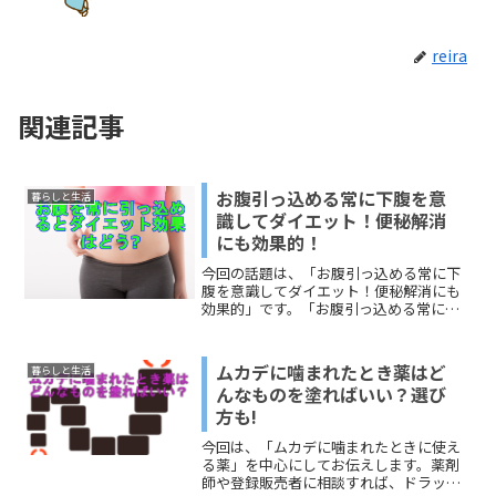
reira
関連記事
お腹引っ込める常に下腹を意
暮らしと生活
識してダイエット！便秘解消
にも効果的！
今回の話題は、「お腹引っ込める常に下
腹を意識してダイエット！便秘解消にも
効果的」です。「お腹引っ込める常に下
腹を意識してダイエット」では、下腹の
筋肉を緊張させる効果とその方法をお伝
えします。「お腹引っ込める便秘解消に
ムカデに噛まれたとき薬はど
暮らしと生活
も効果的！」では、便秘解...
んなものを塗ればいい？選び
方も!
今回は、「ムカデに噛まれたときに使え
る薬」を中心にしてお伝えします。薬剤
師や登録販売者に相談すれば、ドラッグ