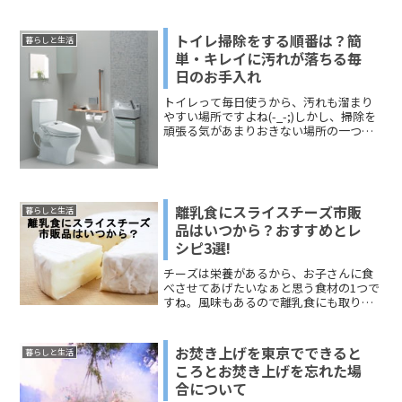
ストアなどで購入できる薬もリストして
あります。どうぞ、参考にしてくださ
い。
トイレ掃除をする順番は？簡
暮らしと生活
単・キレイに汚れが落ちる毎
日のお手入れ
トイレって毎日使うから、汚れも溜まり
やすい場所ですよね(-_-;)しかし、掃除を
頑張る気があまりおきない場所の一つで
はないでしょうか？今回は、どこから手
をつけたらいいのか？簡単に汚れを落と
すポイントや、毎日の掃除で、汚れをた
めないでキレイを...
離乳食にスライスチーズ市販
暮らしと生活
品はいつから？おすすめとレ
シピ3選!
チーズは栄養があるから、お子さんに食
べさせてあげたいなぁと思う食材の1つで
すね。風味もあるので離乳食にも取り入
れたくなります。でも、塩分や脂肪分は
心配ですね。今回は、「離乳食にスライ
スチーズの市販品はいつからOKなの
お焚き上げを東京でできると
暮らしと生活
か？」「スライスチーズの...
ころとお焚き上げを忘れた場
合について