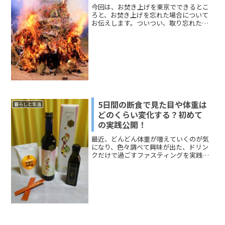
今回は、お焚き上げを東京でできるとこ
ろと、お焚き上げを忘れた場合について
お伝えします。ついつい、取り忘れた
り、持っていくの忘れてしまったりって
ありますよね(;'∀')そんな時はどうしたら
いいの?と思っていた方はどうぞ参考にし
てみてください！
5日間の断食で見た目や体重は
暮らしと生活
どのくらい変化する？初めて
の実践公開！
最近、どんどん体重が増えていくのが気
になり、色々調べて興味が出た、ドリン
クだけで過ごすファスティングを実践し
てみることにしました！そこで、気にな
る見た目や体重はどのくらい変化した
か？ファスティング中の体調の変化や、
ファスティングに入る前の準備食、終わ
った後の回復食の様子など、私が体験し
たことをレポートにしてみました(*'ω'*)
ファスティングには興味があるけどなか
なか踏み出せない方の参考になれば幸い