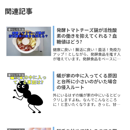
関連記事
発酵トマトチーズ鍋が活性酸
暮らしと生活
素の働きを抑えてくれる？血
糖値はどう?
健康に良い！腸活に良い！菌活！免疫力
アップ！としながら、発酵食品を推す人
が増えています。発酵食品をベースにし
た椀物としては、昔からの食文化として
粕汁は愛されてきました。最近は鍋料理
に発酵食品を使うレシピが広まり、「発
蟻が家の中に入ってくる原因
暮らしと生活
酵鍋」として定番になりつつあります。
と台所に小さいのがいた場合
たとえば、「甘酒しゃぶしゃぶ」「ヨー
の侵入ルート
グルト味噌だれ」「梅だれの鍋」など。
今回取り上げるのは、発酵トマトチーズ
外にいるはずの蟻が家の中にいるとビッ
鍋。健康効果と作り方についてお伝えし
クリしますよね。なんでこんなところ
ます。
に！と言いたくなります。きっと、甘い
ものに寄ってくるんだろう。それくらい
は想像できても、部屋を見る限りでは、
その「甘いもの」がないこともありま
す。アイスクリームを食べたあ...