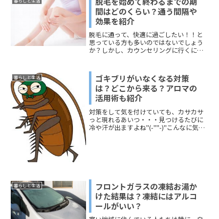
脱毛を始めて終わるまでの期
暮らしと生活
間はどのくらい？通う間隔や
効果を紹介
脱毛に通って、快適に過ごしたい！！と
思っている方も多いのではないでしょう
か？しかし、カウンセリングに行くには
まだ迷っていてなかなか踏み出せな
い…。という声もチラホラ。今回は、そ
んなお悩み解決になる、どれくらい通う
ゴキブリがいなくなる対策
暮らしと生活
とキレイになって来るのか。ど...
は？どこから来る？アロマの
活用術も紹介
対策をして気を付けていても、カサカサ
っと現れるあいつ・・・見つけるたびに
冷や汗が出ますよね"(-""-)"こんなに気を
付けているのになぜいるのだ！！という
方は一番大切なアレを見落としているか
も。今回は、ゴキブリがいなくなる対策
やどこから来る...
フロントガラスの凍結お湯か
暮らしと生活
けた結果は？凍結にはアルコ
ールがいい？