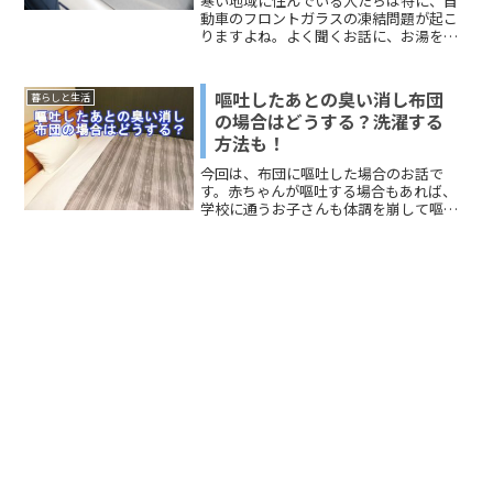
寒い地域に住んでいる人たちは特に、自
動車のフロントガラスの凍結問題が起こ
りますよね。よく聞くお話に、お湯をか
けないほうがいいという見解がありま
す。また、解氷にはアルコールがいいと
いうお話もあります。それは、どういう
嘔吐したあとの臭い消し布団
暮らしと生活
ことなのか？今回はフロント...
の場合はどうする？洗濯する
方法も！
今回は、布団に嘔吐した場合のお話で
す。赤ちゃんが嘔吐する場合もあれば、
学校に通うお子さんも体調を崩して嘔吐
する場合もあります。大人でもあります
けどね。お伝えするのは、「布団の嘔吐
した場合の臭い消し」と「布団を洗濯す
る方法」です。どうぞ、ご覧ください。