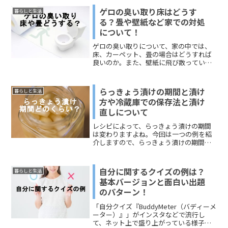
にして感染して...
ゲロの臭い取り床はどうす
暮らしと生活
る？畳や壁紙など家での対処
について！
ゲロの臭い取りについて、家の中では、
床、カーペット、畳の場合はどうすれば
良いのか。また、壁紙に飛び散っていた
場合は張り替えるのか。少しばかり悩ま
しい問題。このページでは、家の中で嘔
吐したものを処理する手順と「臭い取
らっきょう漬けの期間と漬け
暮らしと生活
り」についてお伝えしていきます。重曹
方や冷蔵庫での保存法と漬け
の使い方、次亜塩素酸ナトリウムの使い
直しについて
方、熱湯の使い方に注目してください。
レシピによって、らっきょう漬けの期間
は変わりますよね。今回は一つの例を紹
介しますので、らっきょう漬けの期間の
参考にしてください。さらに、漬け方と
冷蔵庫での保存法と漬け直しについてお
伝えします。
自分に関するクイズの例は？
暮らしと生活
基本バージョンと面白い出題
のパターン！
「自分クイズ『BuddyMeter（バディーメ
ーター）』」がインスタなどで流行し
て、ネット上で盛り上がっている様子が