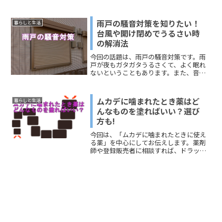
見受けられます。リアルでは、コミュニ
ケーションの場、宴会の場、自己紹介が
必要な会でのゲーム、コンパでやる、婚
雨戸の騒音対策を知りたい！
暮らしと生活
活でやる、といった感じです。自分に関
台風や開け閉めでうるさい時
するクイズは、自分のことを知ってもら
の解消法
うことができるので、さまざまな場面で
応用できます。誰が私のことを一番理解
今回の話題は、雨戸の騒音対策です。雨
しているか？そんなドキドキする場面で
戸が夜もガタガタうるさくて、よく眠れ
も楽しめます。今回は、何かのきっかけ
ないということもあります。また、音が
で「自分に関するクイズを作らないとい
大きいと隣近所に迷惑をかける場合もあ
けなくなった人」に向けて、「基本バー
ります。アパート住まいだと音がよく聞
ジョン」と「面白い出題のパターン」に
こえるので、トラブルになる心配もあり
ついてお伝えしますね。
ムカデに噛まれたとき薬はど
暮らしと生活
ます。このページでは、雨...
んなものを塗ればいい？選び
方も!
今回は、「ムカデに噛まれたときに使え
る薬」を中心にしてお伝えします。薬剤
師や登録販売者に相談すれば、ドラッグ
ストアなどで購入できる薬もリストして
あります。どうぞ、参考にしてくださ
い。