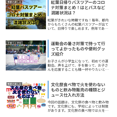
紅葉日帰りバスツアーのコロ
季節の楽しみ
ね。バーベキューをする際の...
ナ対策まとめ！はとバスなど
混雑状況は？
紅葉がきれいな時期ですね！毎年、都内
からもたくさんの紅葉バスツアーが出て
いて、日帰りで楽しめます。例年であれ
ばたくさんの人がツアーに参加します
が、今年はコロナの影響が心配されま
す。今回は、東京発「紅葉日帰りバスツ
運動会の暑さ対策で持って行
子育てと学校
アー」のコロナ対策についての...
ってよかったものや便利グッ
ズ紹介
お子さんが小学生になって、初めての運
動会。声を上げて、手を振って、お子さ
んを応援することも精一杯やりたいとこ
ろですが、暑さ対策も気になりますよ
ね。1年生は、午前中で帰るプログラムに
なっていたり、最近は学校全体の配慮と
文化祭食べ物で火を使わない
季節の楽しみ
して短い時間で終わる運動...
ものと飲み物販売の種類とジ
ュース仕入れ方法
今回の話題は、文化祭の食べ物と飲み物
です。文化祭にも、学校によっては制限
があります。文化祭の食べ物では火を使
わないでできるものというルールが多い