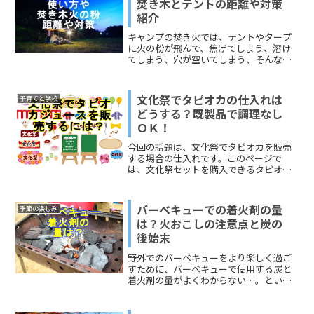
焚き木とテントの距離や対策
紹介
キャンプの焚き火では、テントやタープ
に火の粉が飛んで、焦げてしまう、溶け
てしまう、穴が空いてしまう、そんな心
配があります。そこで活用したいのが火
の粉からテントを守るプロテクター。今
回は、火の粉からテントを守るプロテク
文化祭でタピオカの仕入れは
子育てと学校
ター、焚き木を燃やす位置...
どうする？既製品で調理なし
ＯＫ！
今回の話題は、文化祭でタピオカを販売
する場合の仕入れです。このページで
は、文化祭セットを購入できるタピオカ
専門店を中心にお伝えします。みんなの
悩みは、これで解決しますよ＾＾文化祭
でタピオカをやるなら仕入れはどこで？
バーベキューでの着火剤の量
季節の楽しみ
文化祭向けにタピオカを販売...
は？火おこしの注意点と炭の
後始末
野外でのバーベキューをより楽しく過ご
すために、バーベキューで使用する炭と
着火剤の量がよくわからない…。という
時はありませんか？今回は、火おこしの
仕方なども書いていますので、家族や友
人と出かける時の参考にしてください