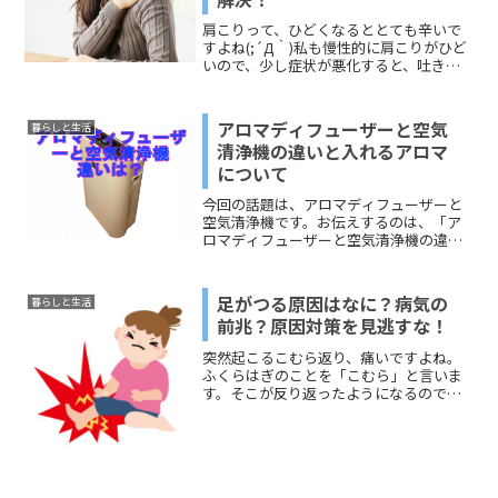
肩こりって、ひどくなるととても辛いで
すよね(;´Д｀)私も慢性的に肩こりがひど
いので、少し症状が悪化すると、吐き気
や頭痛、目がチカチカしてきたりと、寝
込んでしまう事もしばしば…。そして、
最近気になっているボトックスについ
アロマディフューザーと空気
暮らしと生活
て。美容関係ではよく...
清浄機の違いと入れるアロマ
について
今回の話題は、アロマディフューザーと
空気清浄機です。お伝えするのは、「ア
ロマディフューザーと空気清浄機の違
い」「空気清浄機に入れるアロマ」で
す。アロマディフューザーと空気清浄機
は、似ているようで機能や役割が違いま
足がつる原因はなに？病気の
暮らしと生活
す。また、アロマと併用できる...
前兆？原因対策を見逃すな！
突然起こるこむら返り、痛いですよね。
ふくらはぎのことを「こむら」と言いま
す。そこが反り返ったようになるので、
こむら返りと言われます。また、足の裏
がつるというひともいるでしょう。立ち
仕事をしている方にはこの突然のこむら
返りには本当に迷惑なこと...