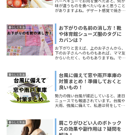
バーベキューでお肉を食べたあと、何か
味が違うものを食べたいなぁと思うこと
がありますよね。デザート感覚で焼きマ
シュマロを食べるのも定番になりまし
た。今回は、バーベキュー後のデザート
のおすすめ、人気なもの、もうひと工夫
お下がりの名前の消し方！靴
暮らしと生活
したい人に焼いてもおいしい...
や体育館シューズ服のタグに
カバンは？
お下がりと言えば、上のお子さんから、
下のお子さんへのものもあれば、ママ友
からいただく、ものもありますね。で
も、その「お下がり」に名前が書いてあ
ると、どうしても消したくなります。素
材的に消えないのではないかと思うもの
台風に備えて窓や雨戸車庫の
暮らしと生活
でも、何とかしたいものですよね。今回
対策まとめ！準備しておくと
は、「お下がりの名前の消し方！靴の場
良いもの！
合はどうする？」をメインにお伝えしま
す。その他、体育館シューズ、服のタ
勢力の強い台風が接近していると、連日
グ、カバンに書いてある名前を消す方法
ニュースでも報道されています。台風や
もまとめしたので、どうぞ参考にしてく
大雨、強風に備えて、私達は何をしてお
ださい。
けば良いのでしょうか？今回は、台風や
大雨の災害時、特に被害が多いと思われ
る 窓 雨戸 車庫について、その対策方法を
肩こりがひどい人のボトック
暮らしと生活
まとめてみました。...
スの効果や副作用は？疑問を
解決！