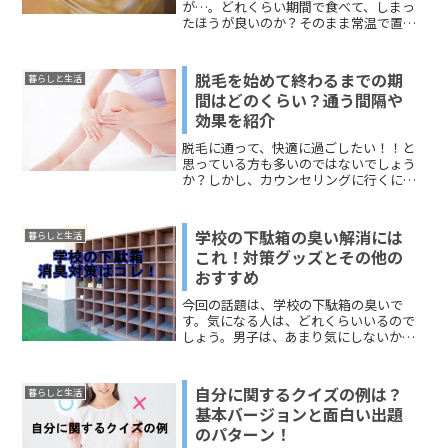
が…。どれくらい期間で食べて、しまっ
たほうが良いのか？そのまま常温で置い
ておいても大丈夫なんだろうか？と少し
疑問に思ってしまいました(;'∀')そこで今
回は、自家製らっきょうの賞味期限と長
脱毛を始めて終わるまでの期
暮らしと生活
期保存できる方法と...
間はどのくらい？通う間隔や
効果を紹介
脱毛に通って、快適に過ごしたい！！と
思っている方も多いのではないでしょう
か？しかし、カウンセリングに行くには
まだ迷っていてなかなか踏み出せな
い…。という声もチラホラ。今回は、そ
んなお悩み解決になる、どれくらい通う
学校の下駄箱の臭い解消には
暮らしと生活
とキレイになって来るのか。ど...
これ！対策グッズとその他の
おすすめ
今回の話題は、学校の下駄箱の臭いで
す。気になる人は、どれくらいいるので
しょう。男子は、あまり気にしないかも
しれませんね。でも、臭いって気になり
始めると精神的にもよくありませんか
ら、何とかしたいと悩んでいる生徒さん
自分に関するクイズの例は？
暮らしと生活
たちもいるのではないでしょう...
基本バージョンと面白い出題
のパターン！