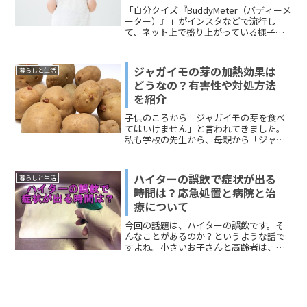
「自分クイズ『BuddyMeter（バディーメ
ーター）』」がインスタなどで流行し
て、ネット上で盛り上がっている様子が
見受けられます。リアルでは、コミュニ
ケーションの場、宴会の場、自己紹介が
必要な会でのゲーム、コンパでやる、婚
ジャガイモの芽の加熱効果は
暮らしと生活
活でやる、といった感じです。自分に関
どうなの？有害性や対処方法
するクイズは、自分のことを知ってもら
を紹介
うことができるので、さまざまな場面で
応用できます。誰が私のことを一番理解
子供のころから「ジャガイモの芽を食べ
しているか？そんなドキドキする場面で
てはいけません」と言われてきました。
も楽しめます。今回は、何かのきっかけ
私も学校の先生から、母親から「ジャガ
で「自分に関するクイズを作らないとい
イモの芽はしっかる取るように」と注意
けなくなった人」に向けて、「基本バー
されてきました。理由は「食中毒になる
ジョン」と「面白い出題のパターン」に
から」子供の頃の私は安易に「おなか痛
ついてお伝えしますね。
ハイターの誤飲で症状が出る
暮らしと生活
くなる程度でしょ」くらい...
時間は？応急処置と病院と治
療について
今回の話題は、ハイターの誤飲です。そ
んなことがあるのか？というような話で
すよね。小さいお子さんと高齢者は、ハ
イターに限らず洗剤類を誤飲してしまう
ことがあるそうです。また深刻なケース
では、精神的に安定していないと、意識
的に飲むこともあるようです。ですから
洗剤のメーカーのほうでは、緊急受付セ