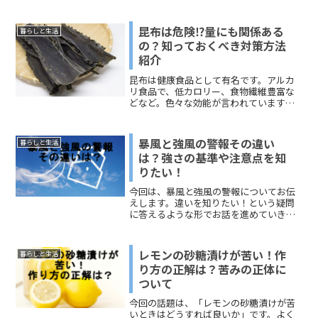
は窓を開けるか、エアコンを切るかにな
ります。エアコンの送風には温度設定は
ないのかなぁ何のために送風モードがあ
昆布は危険⁉量にも関係ある
暮らしと生活
るのだろう？暑さと寒さの調整がむずか
の？知っておくべき対策方法
しくてぶつぶつ言いたくなるばかり。今
紹介
回このページでは、「エアコンの送風が
寒い理由」「エアコンの送風がある意
昆布は健康食品として有名です。アルカ
味」「送風モードの活用の仕方」などに
リ食品で、低カロリー、食物繊維豊富な
ついてお伝えします。どうぞ、ご覧くだ
どなど。色々な効能が言われています。
さい。
そんな昆布ですが、食べすぎると逆に体
に良くないものになってしまいます。ど
うして昆布を食べすぎるといけないので
暴風と強風の警報その違い
暮らしと生活
しょうか？今回は健康食品...
は？強さの基準や注意点を知
りたい！
今回は、暴風と強風の警報についてお伝
えします。違いを知りたい！という疑問
に答えるような形でお話を進めていきま
す。身近なところでは、学校など休みに
なるのはどのくらいか？という関心もあ
りますよね。緊急事態としては、外出は
レモンの砂糖漬けが苦い！作
暮らしと生活
どのくらいで危険かなども気になる。と
り方の正解は？苦みの正体に
いう深刻な心配もあります。定義みたい
ついて
なものを扱いますので、「気象庁のサイ
ト」からの情報がメインとなります。少
今回の話題は、「レモンの砂糖漬けが苦
しばかりむずかしい用語もでてきます
いときはどうすれば良いか」です。よく
が、なるべく「知りたい」ところをポイ