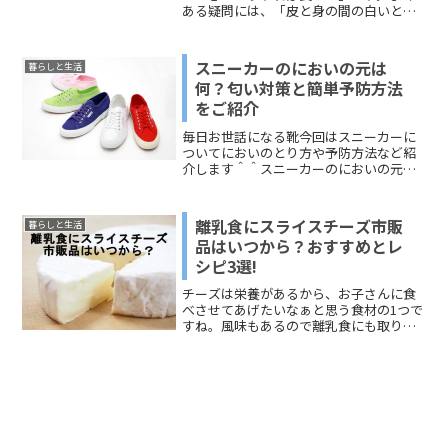
ある疑問には、「皮と身の間の白いとこ
ントにしましたので、どうぞ言葉を確か
ろが厚いと苦みがでてしまう」「漬け込
めるようにご覧ください。
みの時間」の2つがあります。 さまざまな
レシピを参考にして、「レモンの砂糖漬
スニーカーのにおいの元は
暮らしと生活
け」の「作り方の正解」と「苦みの正
何？匂い対策と簡単予防方法
体」について調べてみました。
をご紹介
毎日お世話になる靴今回はスニーカーに
ついてにおいのとり方や予防方法など紹
介します＾＾スニーカーのにおいの元は
何？スニーカーの臭いの原因はズバ
リ！！「雑菌」が原因です(;'∀')履いてい
る間に出る汗や汚れを栄養分として繁殖
離乳食にスライスチーズ市販
暮らしと生活
し、匂いが発生します...
品はいつから？おすすめとレ
シピ3選!
チーズは栄養があるから、お子さんに食
べさせてあげたいなぁと思う食材の1つで
すね。風味もあるので離乳食にも取り入
れたくなります。でも、塩分や脂肪分は
心配ですね。今回は、「離乳食にスライ
スチーズの市販品はいつからOKなの
か？」「スライスチーズの...