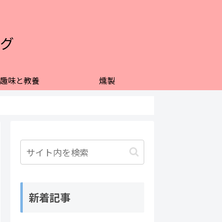
グ
趣味と教養
燻製
新着記事