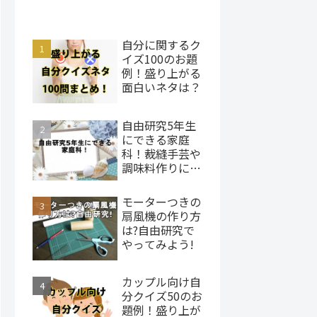
自分に関するク
イズ100のお題
例！盛り上がる
面白いネタは？
自由研究5年生
にできる家庭
科！裁縫手芸や
調味料作りにチ
ャレンジ
モーターつきの
扇風機の作り方
は?自由研究で
やってみよう!
カップル向け自
分クイズ50のお
題例！盛り上が