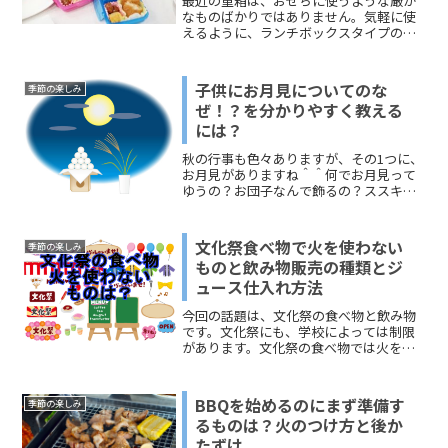
最近の重箱は、おせちに使うような厳か
なものばかりではありません。気軽に使
えるように、ランチボックスタイプの重
箱や使い捨てタイプの重箱もあります。
今回の話題は、運動会の重箱におすすめ
したいもの。いっしょに、重箱の詰め方
子供にお月見についてのな
季節の楽しみ
や三段の詰め方などもお伝えします。ど
ぜ！？を分かりやすく教える
うぞ、ご覧ください。
には？
秋の行事も色々ありますが、その1つに、
お月見がありますね＾＾何でお月見って
ゆうの？お団子なんで飾るの？ススキは
なんで飾るの？と質問攻めにあっても
「こうなんだよ～」と明るく答えられる
ようになりますよ(^^♪
文化祭食べ物で火を使わない
季節の楽しみ
ものと飲み物販売の種類とジ
ュース仕入れ方法
今回の話題は、文化祭の食べ物と飲み物
です。文化祭にも、学校によっては制限
があります。文化祭の食べ物では火を使
わないでできるものというルールが多い
です。飲み物のほうについては、安く仕
入れる方法が気になるところですね。こ
BBQを始めるのにまず準備す
季節の楽しみ
のページでは、「文化祭の...
るものは？火のつけ方と後か
たずけ