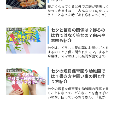
暖かくなってくると外でご飯が美味しく
なってきますね＾＾みんなでBBQをしよ
う！！となった時「あれ忘れた～(;'∀')」
とならないために準備も完璧にしたいで
すね。今回は、あったら便利なもの、か
たずける時に必要なものなどご紹介いた
七夕と笹舟の関係は？飾るの
季節の楽しみ
します。BBQ...
は竹ではなく笹なの？由来や
意味も紹介
七夕は、どうして笹の葉にお願いごとを
するの？と子供に聞かれたママ。すると
今度は、ママのほうに疑問が出てきてし
まいました。七夕と笹舟って、何か関係
があるのかな？飾り付けをしているの
は、竹なのかな？ それとも笹なのかな？
七夕の短冊保育園や幼稚園で
季節の楽しみ
そんな具合に考え過ぎて困...
は？書き方や願い事の例と作
り方紹介
七夕の短冊を保育園や幼稚園の行事で書
くことになって、どんなことを書けばい
いのか、困っているお母さん。「私が考
えて書いてしまっていいのかしら」と思
ってしまっていませんか？今回は、保育
園や幼稚園の子どもたちのお母さん向け
に、七夕の短冊の書き方と...