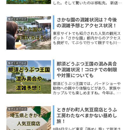
した。そして驚いたのは移転先。 新店舗
オープン日程：2021年4月予定 移転場
所：沖縄県宮古島市宮古島！東京から約
1800km離れた沖縄になぜ移転を決めたの
さかな園の混雑状況は？今後
旅行とおでかけ
でしょうか？...
の混雑予想とアクセス状況！
東京サイトでも紹介された人気の観光ス
ポット「さかな園」都内からのアクセス
も良好で、てぶらで行って親子でも川遊
びが楽しめるスポットとあって毎年多く
の人が訪れます。しかし、この夏は、新
型コロナによる自粛モードで特別な夏。
通常の夏休みなら、地方に...
那須どうぶつ王国の混み具合
旅行とおでかけ
や混雑状況！コロナでの制限
や対策についても
那須どうぶつ王国では、バードショーや
動物への餌やり体験などがあり、家族や
カップルでも楽しめますね。今年は、新
型コロナの影響により、様々な制限があ
りますが、GoToトラベルキャンペーンな
ども上手く活用し、感染防止対策を施し
ときがわ町人気豆腐店とうふ
旅行とおでかけ
たうえで遊びに行きた...
工房わたなべまかない昼めし
旅！
8月6日テレビ東京『昼めし旅』で放送さ