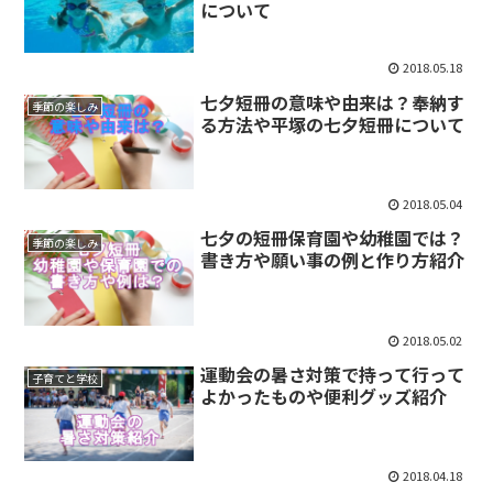
について
2018.05.18
七夕短冊の意味や由来は？奉納す
季節の楽しみ
る方法や平塚の七夕短冊について
2018.05.04
七夕の短冊保育園や幼稚園では？
季節の楽しみ
書き方や願い事の例と作り方紹介
2018.05.02
運動会の暑さ対策で持って行って
子育てと学校
よかったものや便利グッズ紹介
2018.04.18