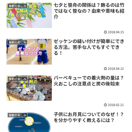
七夕と笹舟の関係は？飾るのは竹
季節の楽しみ
ではなく笹なの？由来や意味も紹
介
2018.04.15
ゼッケンの縫い付けが簡単にでき
季節の楽しみ
る方法。苦手な人でもすぐでき
る！
2018.04.13
バーベキューでの着火剤の量は？
季節の楽しみ
火おこしの注意点と炭の後始末
2018.02.21
子供にお月見についてのなぜ！？
季節の楽しみ
を分かりやすく教えるには？