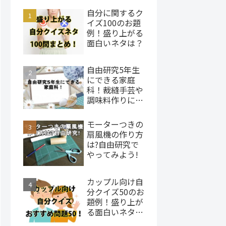
自分に関するク
イズ100のお題
例！盛り上がる
面白いネタは？
自由研究5年生
にできる家庭
科！裁縫手芸や
調味料作りにチ
ャレンジ
モーターつきの
扇風機の作り方
は?自由研究で
やってみよう!
カップル向け自
分クイズ50のお
題例！盛り上が
る面白いネタ
は？