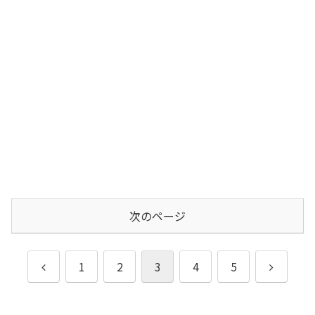
次のページ
前
次
1
2
3
4
5
へ
へ