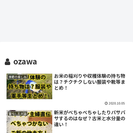
ozawa
お米の稲刈りや収穫体験の持ち物
季節の楽しみ
は？チクチクしない服装や靴等ま
とめ！
2020.10.05
新米がべちゃべちゃしたりパサパ
暮らしと生活
サするのはなぜ？古米と水分量の
違い！