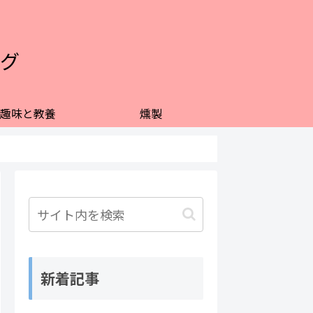
グ
趣味と教養
燻製
新着記事