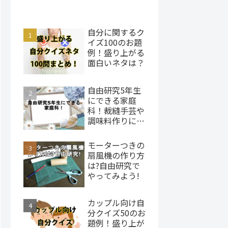
自分に関するク
イズ100のお題
例！盛り上がる
面白いネタは？
自由研究5年生
にできる家庭
科！裁縫手芸や
調味料作りにチ
ャレンジ
モーターつきの
扇風機の作り方
は?自由研究で
やってみよう!
カップル向け自
分クイズ50のお
題例！盛り上が