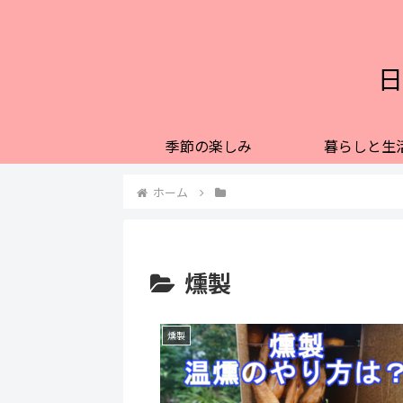
日
季節の楽しみ
暮らしと生
ホーム
燻製
燻製