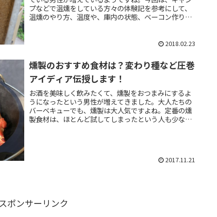
プなどで温燻をしている方々の体験記を参考にして、
温燻のやり方、温度や、庫内の状態、ベーコン作りの
ポイントをまとめてみました。燻製で温燻のやり方は...
2018.02.23
燻製のおすすめ食材は？変わり種など圧巻
アイディア伝授します！
お酒を美味しく飲みたくて、燻製をおつまみにするよ
うになったという男性が増えてきました。大人たちの
バーベキューでも、燻製は大人気ですよね。定番の燻
製食材は、ほとんど試してしまったという人も少なく
ないでしょう。このページでは、燻製食材を開拓した...
2017.11.21
スポンサーリンク