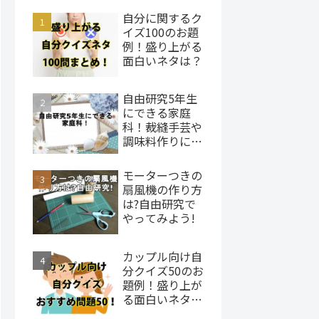
自分に関するク
イズ100のお題
例！盛り上がる
面白いネタは？
自由研究5年生
にできる家庭
科！裁縫手芸や
調味料作りにチ
ャレンジ
モーターつきの
扇風機の作り方
は?自由研究で
やってみよう!
カップル向け自
分クイズ50のお
題例！盛り上が
る面白いネタ
は？