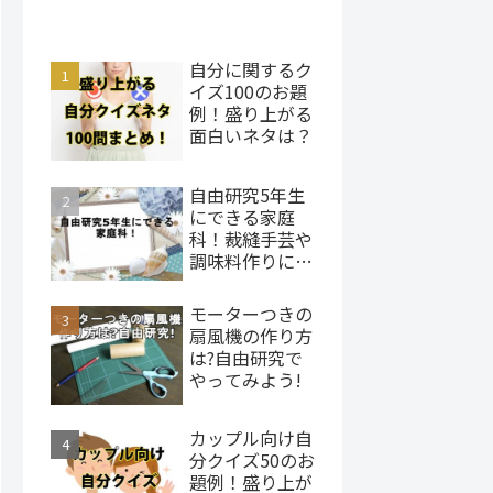
自分に関するク
イズ100のお題
例！盛り上がる
面白いネタは？
自由研究5年生
にできる家庭
科！裁縫手芸や
調味料作りにチ
ャレンジ
モーターつきの
扇風機の作り方
は?自由研究で
やってみよう!
カップル向け自
分クイズ50のお
題例！盛り上が