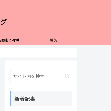
グ
趣味と教養
燻製
新着記事